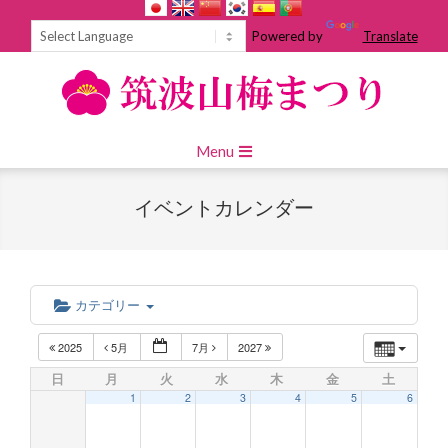
Skip
to
Powered by
Translate
content
Primary
Menu
Navigation
Menu
イベントカレンダー
カテゴリー
2025
5月
7月
2027
日
月
火
水
木
金
土
1
2
3
4
5
6