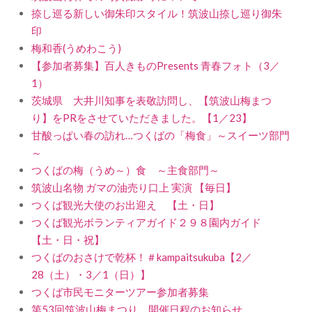
捺し巡る新しい御朱印スタイル！筑波山捺し巡り御朱
印
梅和香(うめわこう)
【参加者募集】百人きものPresents 青春フォト（3／
1）
茨城県 大井川知事を表敬訪問し、【筑波山梅まつ
り】をPRをさせていただきました。【1／23】
甘酸っぱい春の訪れ…つくばの「梅食」～スイーツ部門
～
つくばの梅（うめ～）食 ～主食部門～
筑波山名物 ガマの油売り口上 実演 【毎日】
つくば観光大使のお出迎え 【土・日】
つくば観光ボランティアガイド２９８園内ガイド
【土・日・祝】
つくばのおさけで乾杯！＃kampaitsukuba【2／
28（土）・3／1（日）】
つくば市民モニターツアー参加者募集
第53回筑波山梅まつり 開催日程のお知らせ