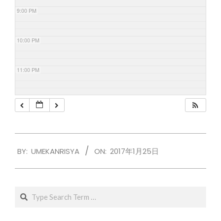
9:00 PM
10:00 PM
11:00 PM
2017-
BY:
UMEKANRISYA
ON:
2017年1月25日
01-
25
Search