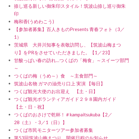
捺し巡る新しい御朱印スタイル！筑波山捺し巡り御朱
印
梅和香(うめわこう)
【参加者募集】百人きものPresents 青春フォト（3／
1）
茨城県 大井川知事を表敬訪問し、【筑波山梅まつ
り】をPRをさせていただきました。【1／23】
甘酸っぱい春の訪れ…つくばの「梅食」～スイーツ部門
～
つくばの梅（うめ～）食 ～主食部門～
筑波山名物 ガマの油売り口上 実演 【毎日】
つくば観光大使のお出迎え 【土・日】
つくば観光ボランティアガイド２９８園内ガイド
【土・日・祝】
つくばのおさけで乾杯！＃kampaitsukuba【2／
28（土）・3／1（日）】
つくば市民モニターツアー参加者募集
第53回筑波山梅まつり 開催日程のお知らせ