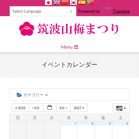
Skip
to
Powered by
Translate
content
Primary
Menu
Navigation
Menu
イベントカレンダー
カテゴリー
2025
6月
8月
2027
日
月
火
水
木
金
土
1
2
3
4