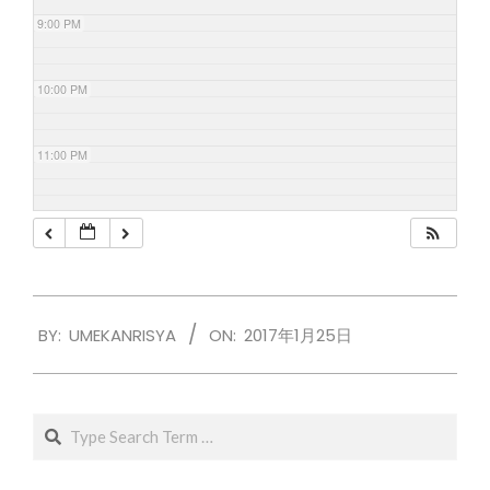
9:00 PM
10:00 PM
11:00 PM
2017-
BY:
UMEKANRISYA
ON:
2017年1月25日
01-
25
Search