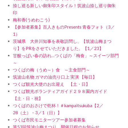
捺し巡る新しい御朱印スタイル！筑波山捺し巡り御朱
印
梅和香(うめわこう)
【参加者募集】百人きものPresents 青春フォト（3／
1）
茨城県 大井川知事を表敬訪問し、【筑波山梅まつ
り】をPRをさせていただきました。【1／23】
甘酸っぱい春の訪れ…つくばの「梅食」～スイーツ部門
～
つくばの梅（うめ～）食 ～主食部門～
筑波山名物 ガマの油売り口上 実演 【毎日】
つくば観光大使のお出迎え 【土・日】
つくば観光ボランティアガイド２９８園内ガイド
【土・日・祝】
つくばのおさけで乾杯！＃kampaitsukuba【2／
28（土）・3／1（日）】
つくば市民モニターツアー参加者募集
第53回筑波山梅まつり 開催日程のお知らせ