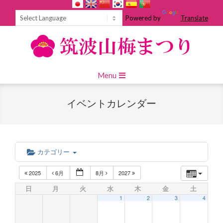
Skip
to
Powered by
Translate
content
Primary
Menu
Navigation
Menu
イベントカレンダー
カテゴリー
2025
6月
8月
2027
日
月
火
水
木
金
土
1
2
3
4