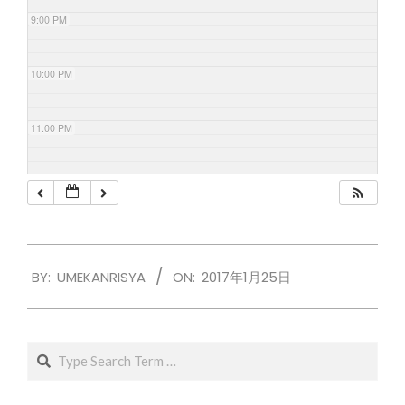
9:00 PM
10:00 PM
11:00 PM
2017-
BY:
UMEKANRISYA
ON:
2017年1月25日
01-
25
Search