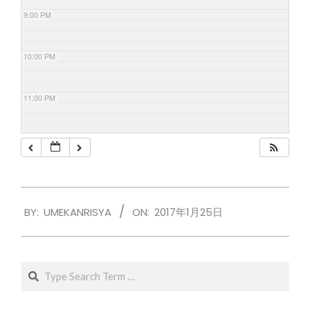
9:00 PM
10:00 PM
11:00 PM
2017-
BY:
UMEKANRISYA
ON:
2017年1月25日
01-
25
Search