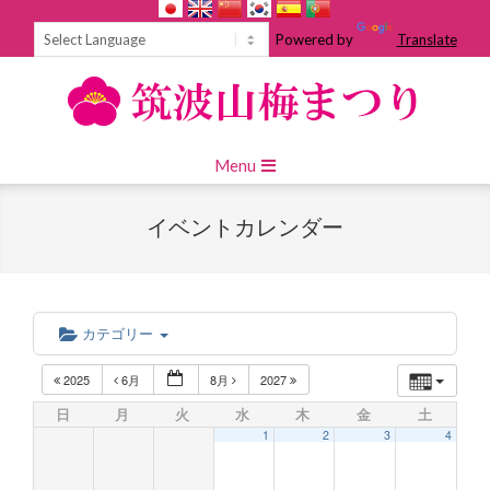
Skip
to
Powered by
Translate
content
Primary
Menu
Navigation
Menu
イベントカレンダー
カテゴリー
2025
6月
8月
2027
日
月
火
水
木
金
土
1
2
3
4