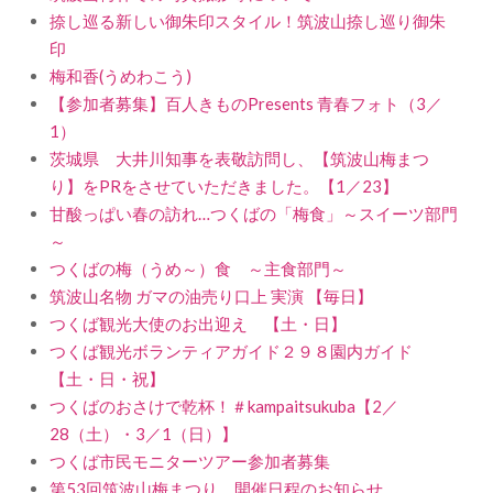
捺し巡る新しい御朱印スタイル！筑波山捺し巡り御朱
印
梅和香(うめわこう)
【参加者募集】百人きものPresents 青春フォト（3／
1）
茨城県 大井川知事を表敬訪問し、【筑波山梅まつ
り】をPRをさせていただきました。【1／23】
甘酸っぱい春の訪れ…つくばの「梅食」～スイーツ部門
～
つくばの梅（うめ～）食 ～主食部門～
筑波山名物 ガマの油売り口上 実演 【毎日】
つくば観光大使のお出迎え 【土・日】
つくば観光ボランティアガイド２９８園内ガイド
【土・日・祝】
つくばのおさけで乾杯！＃kampaitsukuba【2／
28（土）・3／1（日）】
つくば市民モニターツアー参加者募集
第53回筑波山梅まつり 開催日程のお知らせ