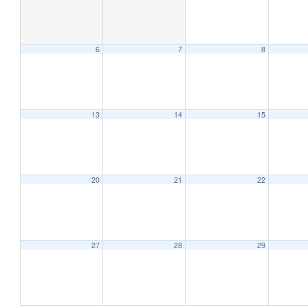
6
7
8
12:00 AM
1:00 AM
13
14
15
2:00 AM
20
21
22
3:00 AM
4:00 AM
27
28
29
5:00 AM