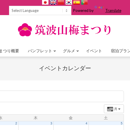
Powered by
Translate
まつり概要
パンフレット
グルメ
イベント
宿泊プラ
Primary
Navigation
イベントカレンダー
Menu
月
水
木
金
土
2
3
4
5