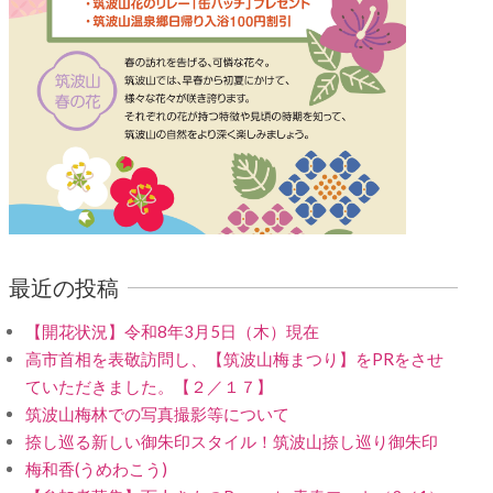
最近の投稿
【開花状況】令和8年3月5日（木）現在
高市首相を表敬訪問し、【筑波山梅まつり】をPRをさせ
ていただきました。【２／１７】
筑波山梅林での写真撮影等について
捺し巡る新しい御朱印スタイル！筑波山捺し巡り御朱印
梅和香(うめわこう)