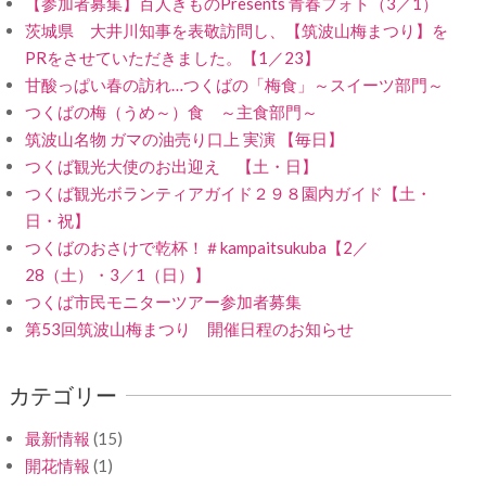
【参加者募集】百人きものPresents 青春フォト（3／1）
茨城県 大井川知事を表敬訪問し、【筑波山梅まつり】を
PRをさせていただきました。【1／23】
甘酸っぱい春の訪れ…つくばの「梅食」～スイーツ部門～
つくばの梅（うめ～）食 ～主食部門～
筑波山名物 ガマの油売り口上 実演 【毎日】
つくば観光大使のお出迎え 【土・日】
つくば観光ボランティアガイド２９８園内ガイド【土・
日・祝】
つくばのおさけで乾杯！＃kampaitsukuba【2／
28（土）・3／1（日）】
つくば市民モニターツアー参加者募集
第53回筑波山梅まつり 開催日程のお知らせ
カテゴリー
最新情報
(15)
開花情報
(1)