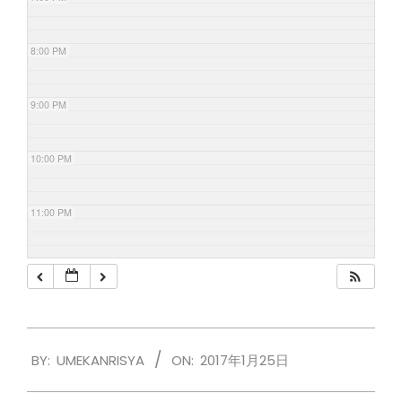
8:00 PM
9:00 PM
10:00 PM
11:00 PM
2017-
BY:
UMEKANRISYA
ON:
2017年1月25日
01-
25