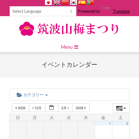
Skip
to
Powered by
Translate
content
Primary
Menu
Navigation
Menu
イベントカレンダー
カテゴリー
2026
12月
2月
2028
日
月
火
水
木
金
土
1
2