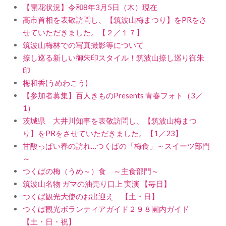
【開花状況】令和8年3月5日（木）現在
高市首相を表敬訪問し、【筑波山梅まつり】をPRをさ
せていただきました。【２／１７】
筑波山梅林での写真撮影等について
捺し巡る新しい御朱印スタイル！筑波山捺し巡り御朱
印
梅和香(うめわこう)
【参加者募集】百人きものPresents 青春フォト（3／
1）
茨城県 大井川知事を表敬訪問し、【筑波山梅まつ
り】をPRをさせていただきました。【1／23】
甘酸っぱい春の訪れ…つくばの「梅食」～スイーツ部門
～
つくばの梅（うめ～）食 ～主食部門～
筑波山名物 ガマの油売り口上 実演 【毎日】
つくば観光大使のお出迎え 【土・日】
つくば観光ボランティアガイド２９８園内ガイド
【土・日・祝】