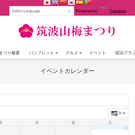
Powered by
Translate
まつり概要
パンフレット
グルメ
イベント
宿泊プラ
Primary
Navigation
イベントカレンダー
Menu
月
水
木
金
土
1