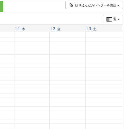
絞り込んだカレンダーを購読
週
11
12
13
木
金
土