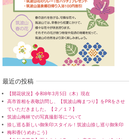
最近の投稿
【開花状況】令和8年3月5日（木）現在
高市首相を表敬訪問し、【筑波山梅まつり】をPRをさせ
ていただきました。【２／１７】
筑波山梅林での写真撮影等について
捺し巡る新しい御朱印スタイル！筑波山捺し巡り御朱印
梅和香(うめわこう)