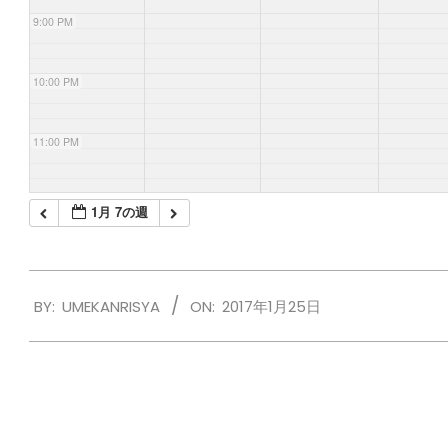
9:00 PM
10:00 PM
11:00 PM
1月 7の週
2017-
BY:
UMEKANRISYA
ON:
2017年1月25日
01-
25