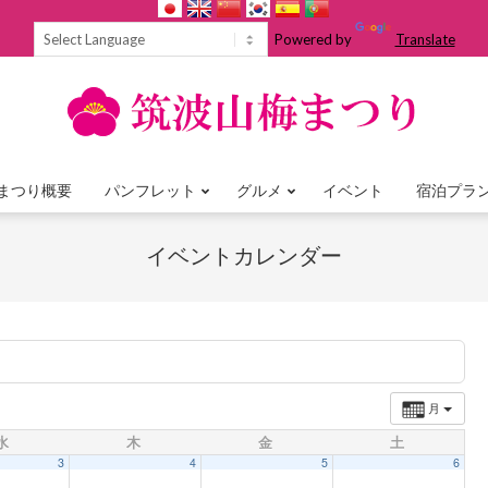
Powered by
Translate
まつり概要
パンフレット
グルメ
イベント
宿泊プラ
Primary
Navigation
イベントカレンダー
Menu
月
水
木
金
土
3
4
5
6