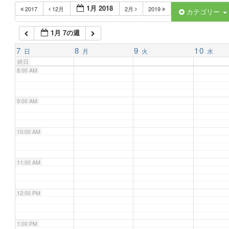
1月 2018
2017
12月
2月
2019
6:00 AM
カテゴリー
1月 7の週
7:00 AM
7
8
9
10
日
月
火
水
終日
8:00 AM
9:00 AM
10:00 AM
11:00 AM
12:00 PM
1:00 PM