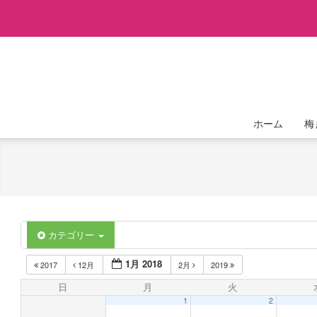
Skip
to
content
ホーム
梅
カテゴリー
1月 2018
2017
12月
2月
2019
日
月
火
1
2