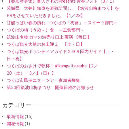
【参加者募集】百人きものPresents 青春フォト（3／1）
茨城県 大井川知事を表敬訪問し、【筑波山梅まつり】を
PRをさせていただきました。【1／23】
甘酸っぱい春の訪れ…つくばの「梅食」～スイーツ部門～
つくばの梅（うめ～）食 ～主食部門～
筑波山名物 ガマの油売り口上 実演 【毎日】
つくば観光大使のお出迎え 【土・日】
つくば観光ボランティアガイド２９８園内ガイド【土・
日・祝】
つくばのおさけで乾杯！＃kampaitsukuba【2／
28（土）・3／1（日）】
つくば市民モニターツアー参加者募集
第53回筑波山梅まつり 開催日程のお知らせ
カテゴリー
最新情報
(15)
開花情報
(1)