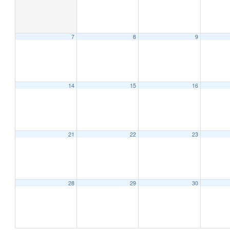
7
8
9
12:00 AM
1:00 AM
14
15
16
2:00 AM
21
22
23
3:00 AM
4:00 AM
28
29
30
5:00 AM