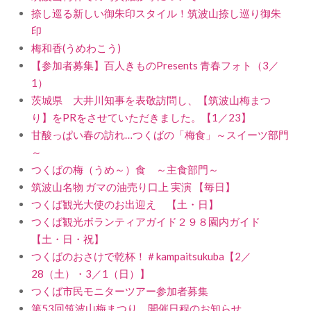
捺し巡る新しい御朱印スタイル！筑波山捺し巡り御朱
印
梅和香(うめわこう)
【参加者募集】百人きものPresents 青春フォト（3／
1）
茨城県 大井川知事を表敬訪問し、【筑波山梅まつ
り】をPRをさせていただきました。【1／23】
甘酸っぱい春の訪れ…つくばの「梅食」～スイーツ部門
～
つくばの梅（うめ～）食 ～主食部門～
筑波山名物 ガマの油売り口上 実演 【毎日】
つくば観光大使のお出迎え 【土・日】
つくば観光ボランティアガイド２９８園内ガイド
【土・日・祝】
つくばのおさけで乾杯！＃kampaitsukuba【2／
28（土）・3／1（日）】
つくば市民モニターツアー参加者募集
第53回筑波山梅まつり 開催日程のお知らせ