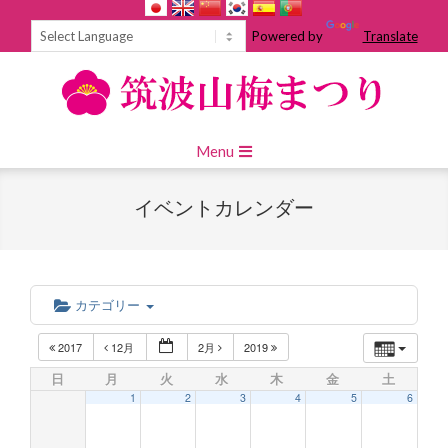
Skip
to
Powered by
Translate
content
Primary
Menu
Navigation
Menu
イベントカレンダー
カテゴリー
2017
12月
2月
2019
日
月
火
水
木
金
土
1
2
3
4
5
6