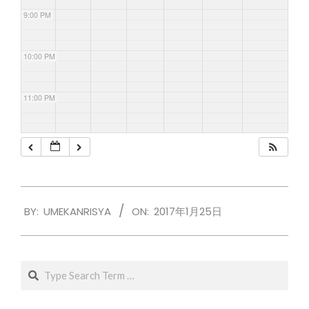
9:00 PM
10:00 PM
11:00 PM
2017-
BY:
UMEKANRISYA
ON:
2017年1月25日
01-
25
Search