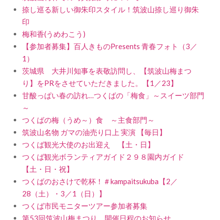
捺し巡る新しい御朱印スタイル！筑波山捺し巡り御朱
印
梅和香(うめわこう)
【参加者募集】百人きものPresents 青春フォト（3／
1）
茨城県 大井川知事を表敬訪問し、【筑波山梅まつ
り】をPRをさせていただきました。【1／23】
甘酸っぱい春の訪れ…つくばの「梅食」～スイーツ部門
～
つくばの梅（うめ～）食 ～主食部門～
筑波山名物 ガマの油売り口上 実演 【毎日】
つくば観光大使のお出迎え 【土・日】
つくば観光ボランティアガイド２９８園内ガイド
【土・日・祝】
つくばのおさけで乾杯！＃kampaitsukuba【2／
28（土）・3／1（日）】
つくば市民モニターツアー参加者募集
第53回筑波山梅まつり 開催日程のお知らせ