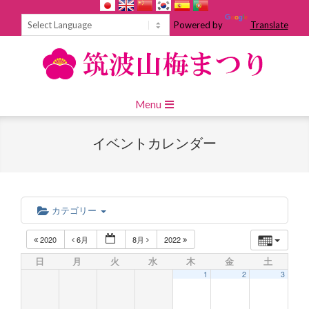
Skip
to
Powered by
Translate
content
Primary
Menu
Navigation
Menu
イベントカレンダー
カテゴリー
2020
6月
8月
2022
日
月
火
水
木
金
土
1
2
3