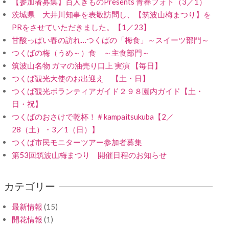
【参加者募集】百人きものPresents 青春フォト（3／1）
茨城県 大井川知事を表敬訪問し、【筑波山梅まつり】を
PRをさせていただきました。【1／23】
甘酸っぱい春の訪れ…つくばの「梅食」～スイーツ部門～
つくばの梅（うめ～）食 ～主食部門～
筑波山名物 ガマの油売り口上 実演 【毎日】
つくば観光大使のお出迎え 【土・日】
つくば観光ボランティアガイド２９８園内ガイド【土・
日・祝】
つくばのおさけで乾杯！＃kampaitsukuba【2／
28（土）・3／1（日）】
つくば市民モニターツアー参加者募集
第53回筑波山梅まつり 開催日程のお知らせ
カテゴリー
最新情報
(15)
開花情報
(1)