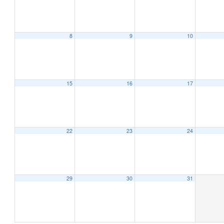
8
9
10
12:00 AM
1:00 AM
15
16
17
2:00 AM
22
23
24
3:00 AM
4:00 AM
29
30
31
5:00 AM