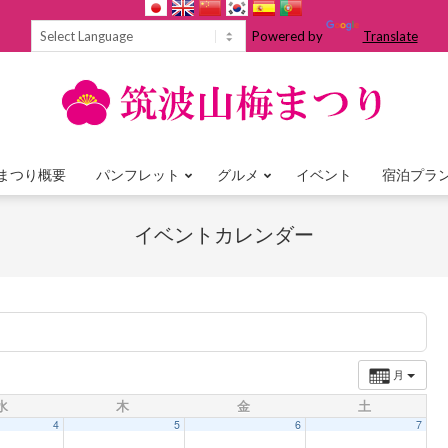
Powered by
Translate
まつり概要
パンフレット
グルメ
イベント
宿泊プラ
Primary
Navigation
イベントカレンダー
Menu
月
水
木
金
土
4
5
6
7