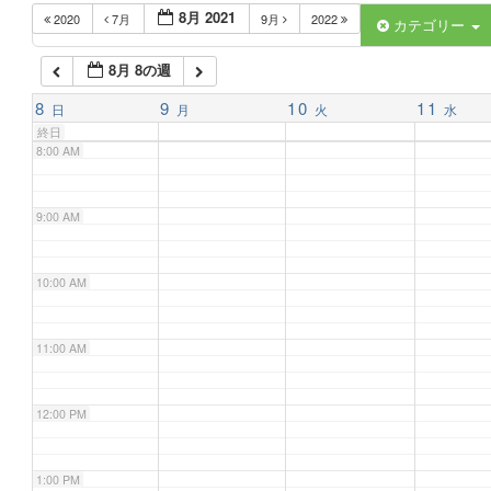
8月 2021
2020
7月
9月
2022
6:00 AM
カテゴリー
8月 8の週
7:00 AM
8
9
10
11
日
月
火
水
終日
8:00 AM
9:00 AM
10:00 AM
11:00 AM
12:00 PM
1:00 PM