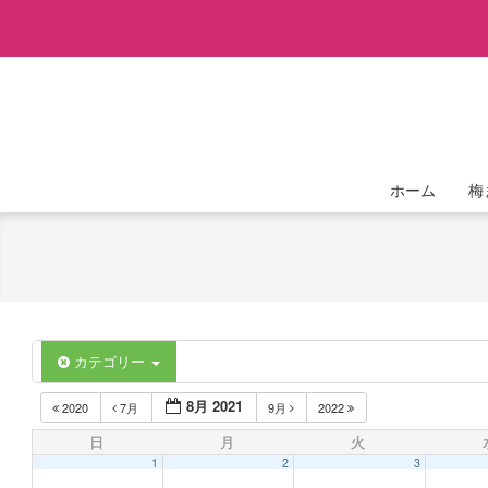
Skip
to
content
ホーム
梅
カテゴリー
8月 2021
2020
7月
9月
2022
日
月
火
1
2
3