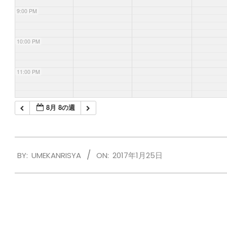
9:00 PM
10:00 PM
11:00 PM
8月 8の週
2017-
BY:
UMEKANRISYA
ON:
2017年1月25日
01-
25