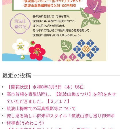
最近の投稿
【開花状況】令和8年3月5日（木）現在
高市首相を表敬訪問し、【筑波山梅まつり】をPRをさせ
ていただきました。【２／１７】
筑波山梅林での写真撮影等について
捺し巡る新しい御朱印スタイル！筑波山捺し巡り御朱印
梅和香(うめわこう)