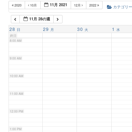
11月 2021
2020
10月
12月
2022
6:00 AM
カテゴリ
11月 28の週
7:00 AM
28
29
30
1
日
月
火
水
終日
8:00 AM
9:00 AM
10:00 AM
11:00 AM
12:00 PM
1:00 PM