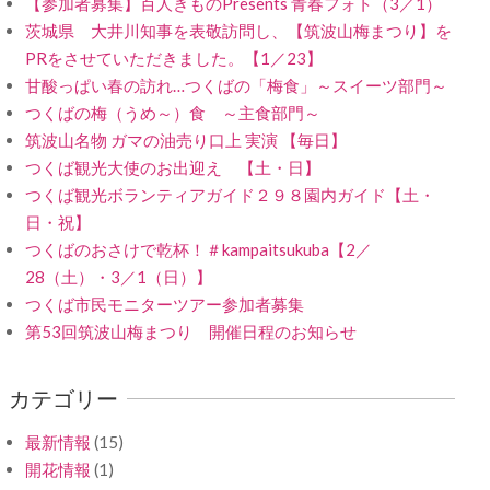
【参加者募集】百人きものPresents 青春フォト（3／1）
茨城県 大井川知事を表敬訪問し、【筑波山梅まつり】を
PRをさせていただきました。【1／23】
甘酸っぱい春の訪れ…つくばの「梅食」～スイーツ部門～
つくばの梅（うめ～）食 ～主食部門～
筑波山名物 ガマの油売り口上 実演 【毎日】
つくば観光大使のお出迎え 【土・日】
つくば観光ボランティアガイド２９８園内ガイド【土・
日・祝】
つくばのおさけで乾杯！＃kampaitsukuba【2／
28（土）・3／1（日）】
つくば市民モニターツアー参加者募集
第53回筑波山梅まつり 開催日程のお知らせ
カテゴリー
最新情報
(15)
開花情報
(1)