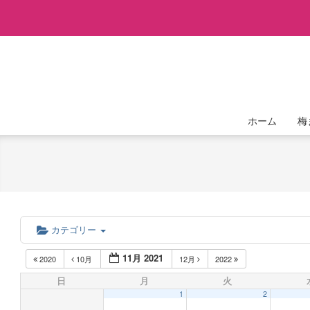
Skip
to
content
ホーム
梅
カテゴリー
11月 2021
2020
10月
12月
2022
日
月
火
1
2