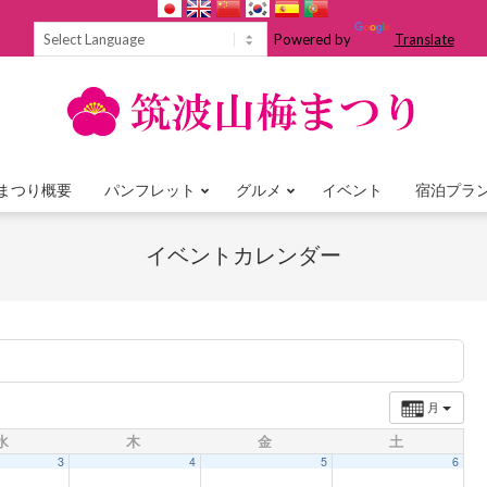
Powered by
Translate
まつり概要
パンフレット
グルメ
イベント
宿泊プラ
Primary
Navigation
イベントカレンダー
Menu
月
水
木
金
土
3
4
5
6