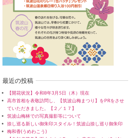
最近の投稿
【開花状況】令和8年3月5日（木）現在
高市首相を表敬訪問し、【筑波山梅まつり】をPRをさせ
ていただきました。【２／１７】
筑波山梅林での写真撮影等について
捺し巡る新しい御朱印スタイル！筑波山捺し巡り御朱印
梅和香(うめわこう)