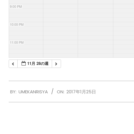
9:00 PM
10:00 PM
11:00 PM
11月 28の週
2017-
BY:
UMEKANRISYA
ON:
2017年1月25日
01-
25