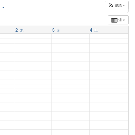
購読
ー
週
2
3
4
木
金
土