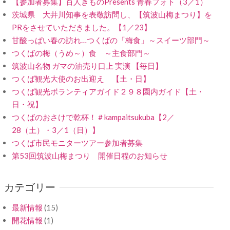
【参加者募集】百人きものPresents 青春フォト（3／1）
茨城県 大井川知事を表敬訪問し、【筑波山梅まつり】を
PRをさせていただきました。【1／23】
甘酸っぱい春の訪れ…つくばの「梅食」～スイーツ部門～
つくばの梅（うめ～）食 ～主食部門～
筑波山名物 ガマの油売り口上 実演 【毎日】
つくば観光大使のお出迎え 【土・日】
つくば観光ボランティアガイド２９８園内ガイド【土・
日・祝】
つくばのおさけで乾杯！＃kampaitsukuba【2／
28（土）・3／1（日）】
つくば市民モニターツアー参加者募集
第53回筑波山梅まつり 開催日程のお知らせ
カテゴリー
最新情報
(15)
開花情報
(1)