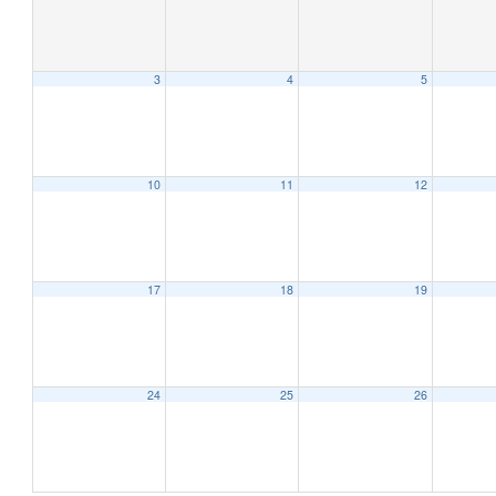
3
4
5
12:00 AM
1:00 AM
10
11
12
2:00 AM
17
18
19
3:00 AM
4:00 AM
24
25
26
5:00 AM