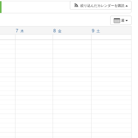
絞り込んだカレンダーを購読
週
7
8
9
木
金
土