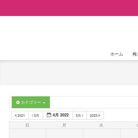
Skip
to
content
ホーム
梅
カテゴリー
4月 2022
2021
3月
5月
2023
日
月
火