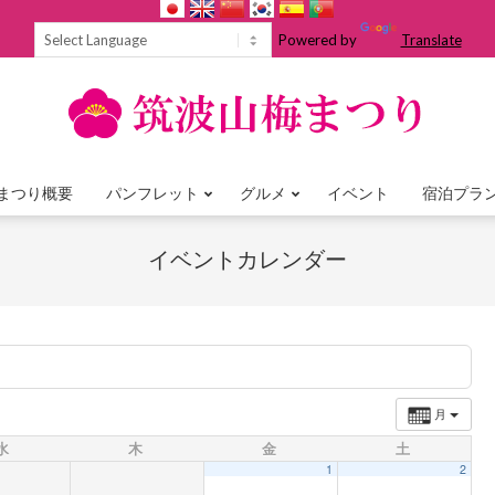
Powered by
Translate
まつり概要
パンフレット
グルメ
イベント
宿泊プラ
Primary
Navigation
イベントカレンダー
Menu
月
水
木
金
土
1
2