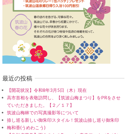
最近の投稿
【開花状況】令和8年3月5日（木）現在
高市首相を表敬訪問し、【筑波山梅まつり】をPRをさせ
ていただきました。【２／１７】
筑波山梅林での写真撮影等について
捺し巡る新しい御朱印スタイル！筑波山捺し巡り御朱印
梅和香(うめわこう)