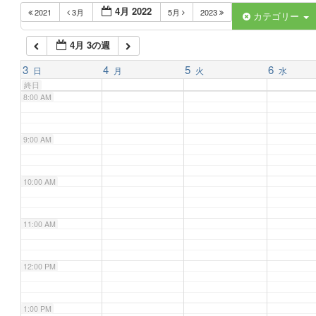
4月 2022
2021
3月
5月
2023
6:00 AM
カテゴリー
4月 3の週
7:00 AM
3
4
5
6
日
月
火
水
終日
8:00 AM
9:00 AM
10:00 AM
11:00 AM
12:00 PM
1:00 PM