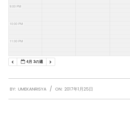
9:00 PM
10:00 PM
11:00 PM
4月 3の週
2017-
BY:
UMEKANRISYA
ON:
2017年1月25日
01-
25