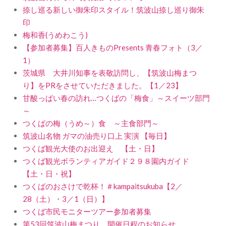
捺し巡る新しい御朱印スタイル！筑波山捺し巡り御朱
印
梅和香(うめわこう)
【参加者募集】百人きものPresents 青春フォト（3／
1）
茨城県 大井川知事を表敬訪問し、【筑波山梅まつ
り】をPRをさせていただきました。【1／23】
甘酸っぱい春の訪れ…つくばの「梅食」～スイーツ部門
～
つくばの梅（うめ～）食 ～主食部門～
筑波山名物 ガマの油売り口上 実演 【毎日】
つくば観光大使のお出迎え 【土・日】
つくば観光ボランティアガイド２９８園内ガイド
【土・日・祝】
つくばのおさけで乾杯！＃kampaitsukuba【2／
28（土）・3／1（日）】
つくば市民モニターツアー参加者募集
第53回筑波山梅まつり 開催日程のお知らせ