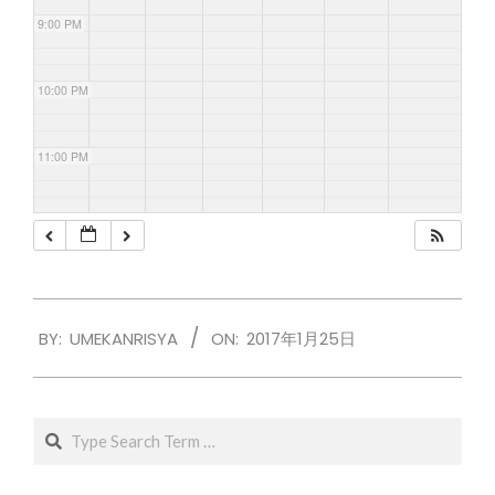
9:00 PM
10:00 PM
11:00 PM
2017-
BY:
UMEKANRISYA
ON:
2017年1月25日
01-
25
Search