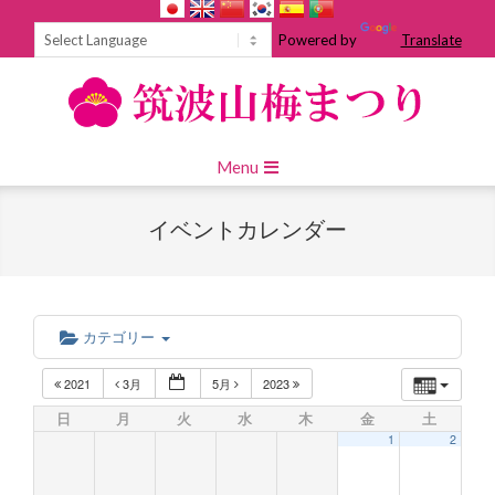
Skip
to
Powered by
Translate
content
Primary
Menu
Navigation
Menu
イベントカレンダー
カテゴリー
2021
3月
5月
2023
日
月
火
水
木
金
土
1
2