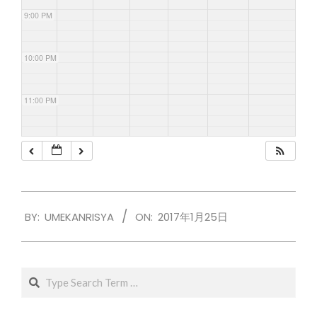
9:00 PM
10:00 PM
11:00 PM
2017-
BY:
UMEKANRISYA
ON:
2017年1月25日
01-
25
Search