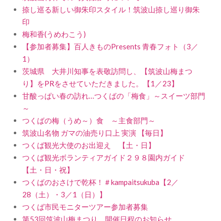
捺し巡る新しい御朱印スタイル！筑波山捺し巡り御朱
印
梅和香(うめわこう)
【参加者募集】百人きものPresents 青春フォト（3／
1）
茨城県 大井川知事を表敬訪問し、【筑波山梅まつ
り】をPRをさせていただきました。【1／23】
甘酸っぱい春の訪れ…つくばの「梅食」～スイーツ部門
～
つくばの梅（うめ～）食 ～主食部門～
筑波山名物 ガマの油売り口上 実演 【毎日】
つくば観光大使のお出迎え 【土・日】
つくば観光ボランティアガイド２９８園内ガイド
【土・日・祝】
つくばのおさけで乾杯！＃kampaitsukuba【2／
28（土）・3／1（日）】
つくば市民モニターツアー参加者募集
第53回筑波山梅まつり 開催日程のお知らせ