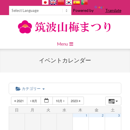
Skip
to
Powered by
Translate
content
Primary
Menu
Navigation
Menu
イベントカレンダー
カテゴリー
2021
8月
10月
2023
日
月
火
水
木
金
土
1
2
3