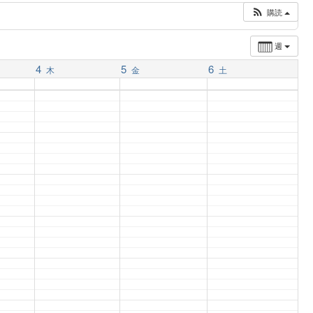
購読
週
4
5
6
木
金
土