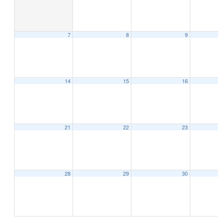
7
8
9
12:00 AM
1:00 AM
14
15
16
2:00 AM
21
22
23
3:00 AM
4:00 AM
28
29
30
5:00 AM