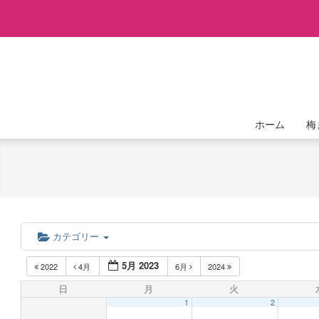
Skip
to
content
ホーム
梅
カテゴリー
5月 2023
2022
4月
6月
2024
日
月
火
1
2