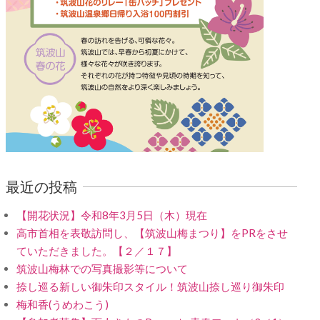
最近の投稿
【開花状況】令和8年3月5日（木）現在
高市首相を表敬訪問し、【筑波山梅まつり】をPRをさせ
ていただきました。【２／１７】
筑波山梅林での写真撮影等について
捺し巡る新しい御朱印スタイル！筑波山捺し巡り御朱印
梅和香(うめわこう)