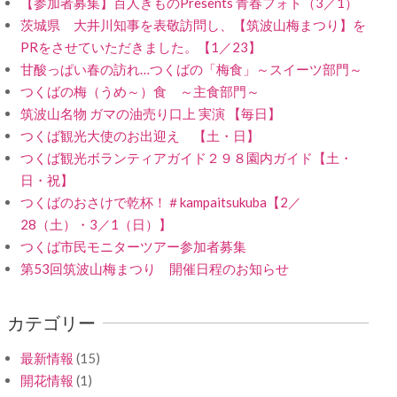
【参加者募集】百人きものPresents 青春フォト（3／1）
茨城県 大井川知事を表敬訪問し、【筑波山梅まつり】を
PRをさせていただきました。【1／23】
甘酸っぱい春の訪れ…つくばの「梅食」～スイーツ部門～
つくばの梅（うめ～）食 ～主食部門～
筑波山名物 ガマの油売り口上 実演 【毎日】
つくば観光大使のお出迎え 【土・日】
つくば観光ボランティアガイド２９８園内ガイド【土・
日・祝】
つくばのおさけで乾杯！＃kampaitsukuba【2／
28（土）・3／1（日）】
つくば市民モニターツアー参加者募集
第53回筑波山梅まつり 開催日程のお知らせ
カテゴリー
最新情報
(15)
開花情報
(1)