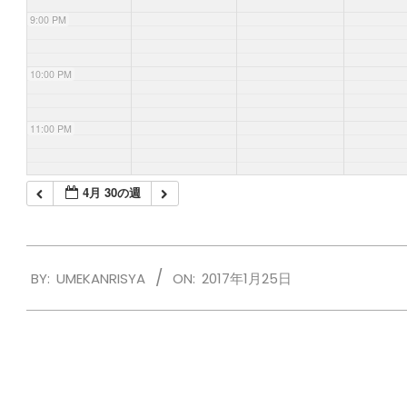
9:00 PM
10:00 PM
11:00 PM
4月 30の週
2017-
BY:
UMEKANRISYA
ON:
2017年1月25日
01-
25