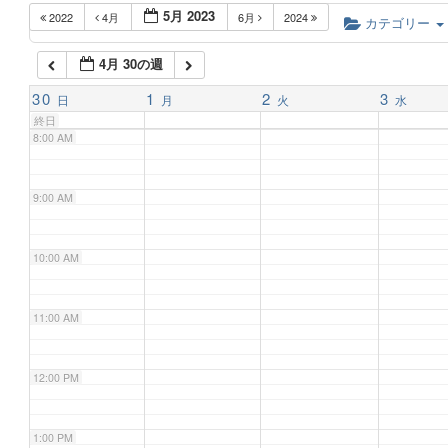
5月 2023
2022
4月
6月
2024
6:00 AM
カテゴリー
4月 30の週
7:00 AM
30
1
2
3
日
月
火
水
終日
8:00 AM
9:00 AM
10:00 AM
11:00 AM
12:00 PM
1:00 PM