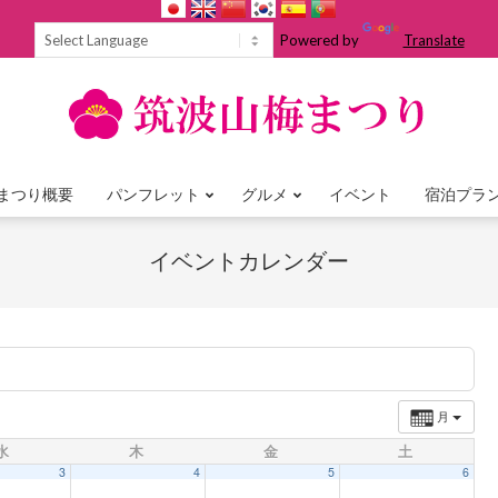
Powered by
Translate
まつり概要
パンフレット
グルメ
イベント
宿泊プラ
Primary
Navigation
イベントカレンダー
Menu
月
水
木
金
土
3
4
5
6