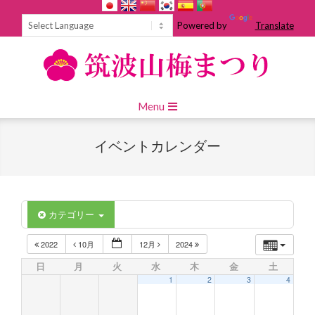
Skip
to
Powered by
Translate
content
Primary
Menu
Navigation
Menu
イベントカレンダー
カテゴリー
2022
10月
12月
2024
日
月
火
水
木
金
土
1
2
3
4