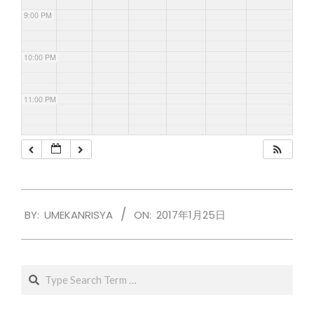
9:00 PM
10:00 PM
11:00 PM
2017-
BY:
UMEKANRISYA
ON:
2017年1月25日
01-
25
Search