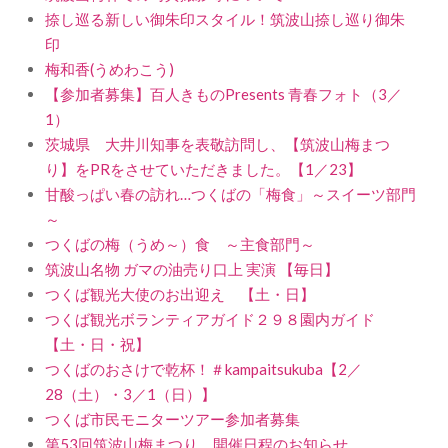
捺し巡る新しい御朱印スタイル！筑波山捺し巡り御朱
印
梅和香(うめわこう)
【参加者募集】百人きものPresents 青春フォト（3／
1）
茨城県 大井川知事を表敬訪問し、【筑波山梅まつ
り】をPRをさせていただきました。【1／23】
甘酸っぱい春の訪れ…つくばの「梅食」～スイーツ部門
～
つくばの梅（うめ～）食 ～主食部門～
筑波山名物 ガマの油売り口上 実演 【毎日】
つくば観光大使のお出迎え 【土・日】
つくば観光ボランティアガイド２９８園内ガイド
【土・日・祝】
つくばのおさけで乾杯！＃kampaitsukuba【2／
28（土）・3／1（日）】
つくば市民モニターツアー参加者募集
第53回筑波山梅まつり 開催日程のお知らせ