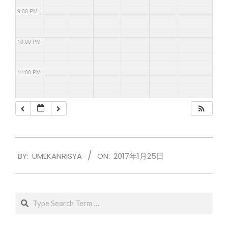
9:00 PM
10:00 PM
11:00 PM
2017-
BY:
UMEKANRISYA
ON:
2017年1月25日
01-
25
Search