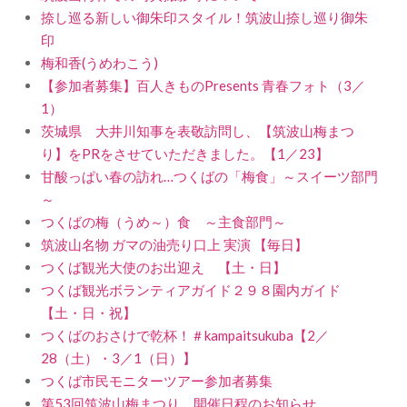
捺し巡る新しい御朱印スタイル！筑波山捺し巡り御朱
印
梅和香(うめわこう)
【参加者募集】百人きものPresents 青春フォト（3／
1）
茨城県 大井川知事を表敬訪問し、【筑波山梅まつ
り】をPRをさせていただきました。【1／23】
甘酸っぱい春の訪れ…つくばの「梅食」～スイーツ部門
～
つくばの梅（うめ～）食 ～主食部門～
筑波山名物 ガマの油売り口上 実演 【毎日】
つくば観光大使のお出迎え 【土・日】
つくば観光ボランティアガイド２９８園内ガイド
【土・日・祝】
つくばのおさけで乾杯！＃kampaitsukuba【2／
28（土）・3／1（日）】
つくば市民モニターツアー参加者募集
第53回筑波山梅まつり 開催日程のお知らせ