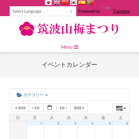
Skip
to
Powered by
Translate
content
Primary
Menu
Navigation
Menu
イベントカレンダー
カテゴリー
2023
3月
5月
2025
日
月
火
水
木
金
土
1
2
3
4
5
6