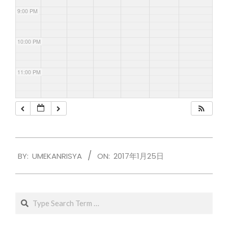
9:00 PM
10:00 PM
11:00 PM
2017-
BY:
UMEKANRISYA
ON:
2017年1月25日
01-
25
Search