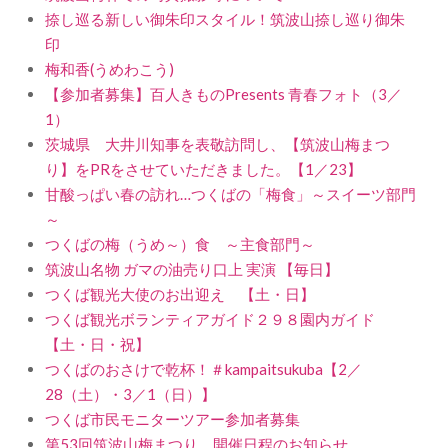
捺し巡る新しい御朱印スタイル！筑波山捺し巡り御朱
印
梅和香(うめわこう)
【参加者募集】百人きものPresents 青春フォト（3／
1）
茨城県 大井川知事を表敬訪問し、【筑波山梅まつ
り】をPRをさせていただきました。【1／23】
甘酸っぱい春の訪れ…つくばの「梅食」～スイーツ部門
～
つくばの梅（うめ～）食 ～主食部門～
筑波山名物 ガマの油売り口上 実演 【毎日】
つくば観光大使のお出迎え 【土・日】
つくば観光ボランティアガイド２９８園内ガイド
【土・日・祝】
つくばのおさけで乾杯！＃kampaitsukuba【2／
28（土）・3／1（日）】
つくば市民モニターツアー参加者募集
第53回筑波山梅まつり 開催日程のお知らせ