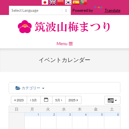
Skip
to
Powered by
Translate
content
Primary
Menu
Navigation
Menu
イベントカレンダー
カテゴリー
2023
3月
5月
2025
日
月
火
水
木
金
土
1
2
3
4
5
6