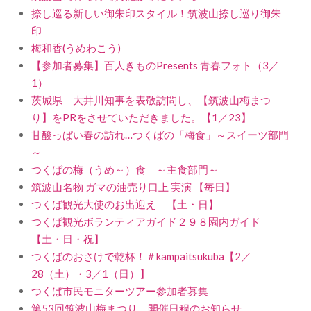
捺し巡る新しい御朱印スタイル！筑波山捺し巡り御朱
印
梅和香(うめわこう)
【参加者募集】百人きものPresents 青春フォト（3／
1）
茨城県 大井川知事を表敬訪問し、【筑波山梅まつ
り】をPRをさせていただきました。【1／23】
甘酸っぱい春の訪れ…つくばの「梅食」～スイーツ部門
～
つくばの梅（うめ～）食 ～主食部門～
筑波山名物 ガマの油売り口上 実演 【毎日】
つくば観光大使のお出迎え 【土・日】
つくば観光ボランティアガイド２９８園内ガイド
【土・日・祝】
つくばのおさけで乾杯！＃kampaitsukuba【2／
28（土）・3／1（日）】
つくば市民モニターツアー参加者募集
第53回筑波山梅まつり 開催日程のお知らせ