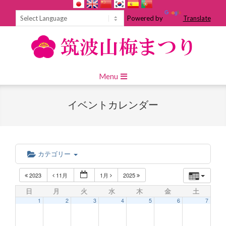
Skip
to
Powered by
Translate
content
Primary
Menu
Navigation
Menu
イベントカレンダー
カテゴリー
2023
11月
1月
2025
日
月
火
水
木
金
土
1
2
3
4
5
6
7