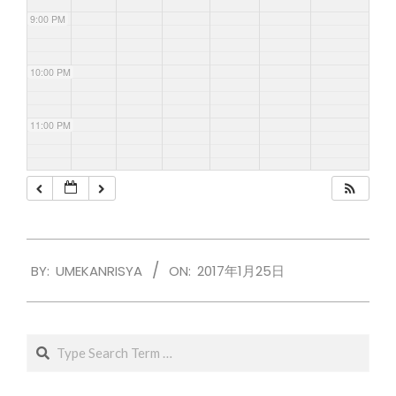
9:00 PM
10:00 PM
11:00 PM
2017-
BY:
UMEKANRISYA
ON:
2017年1月25日
01-
25
Search