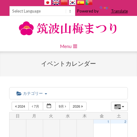
Skip
to
Powered by
Translate
content
Primary
Menu
Navigation
Menu
イベントカレンダー
カテゴリー
2024
7月
9月
2026
日
月
火
水
木
金
土
1
2