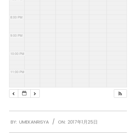
8:00 PM
9:00 PM
10:00 PM
11:00 PM
2017-
BY:
UMEKANRISYA
ON:
2017年1月25日
01-
25