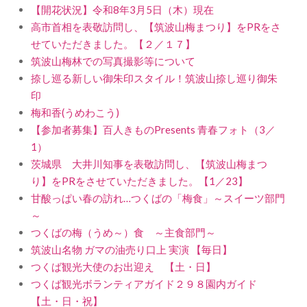
【開花状況】令和8年3月5日（木）現在
高市首相を表敬訪問し、【筑波山梅まつり】をPRをさ
せていただきました。【２／１７】
筑波山梅林での写真撮影等について
捺し巡る新しい御朱印スタイル！筑波山捺し巡り御朱
印
梅和香(うめわこう)
【参加者募集】百人きものPresents 青春フォト（3／
1）
茨城県 大井川知事を表敬訪問し、【筑波山梅まつ
り】をPRをさせていただきました。【1／23】
甘酸っぱい春の訪れ…つくばの「梅食」～スイーツ部門
～
つくばの梅（うめ～）食 ～主食部門～
筑波山名物 ガマの油売り口上 実演 【毎日】
つくば観光大使のお出迎え 【土・日】
つくば観光ボランティアガイド２９８園内ガイド
【土・日・祝】