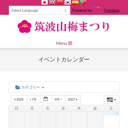
Skip
to
Powered by
Translate
content
Primary
Menu
Navigation
Menu
イベントカレンダー
カテゴリー
2025
7月
9月
2027
日
月
火
水
木
金
土
1