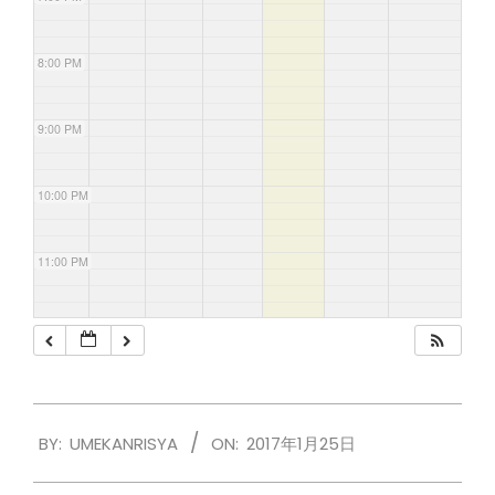
8:00 PM
9:00 PM
10:00 PM
11:00 PM
2017-
BY:
UMEKANRISYA
ON:
2017年1月25日
01-
25