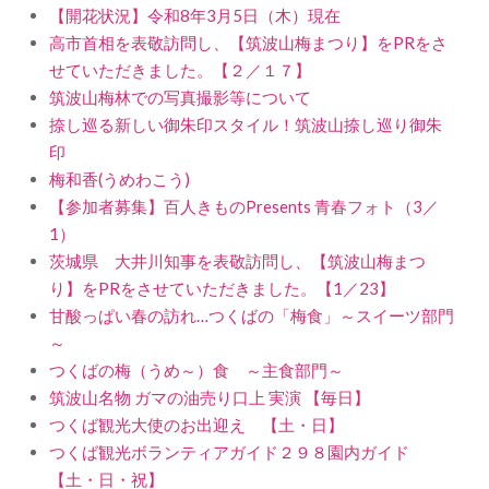
【開花状況】令和8年3月5日（木）現在
高市首相を表敬訪問し、【筑波山梅まつり】をPRをさ
せていただきました。【２／１７】
筑波山梅林での写真撮影等について
捺し巡る新しい御朱印スタイル！筑波山捺し巡り御朱
印
梅和香(うめわこう)
【参加者募集】百人きものPresents 青春フォト（3／
1）
茨城県 大井川知事を表敬訪問し、【筑波山梅まつ
り】をPRをさせていただきました。【1／23】
甘酸っぱい春の訪れ…つくばの「梅食」～スイーツ部門
～
つくばの梅（うめ～）食 ～主食部門～
筑波山名物 ガマの油売り口上 実演 【毎日】
つくば観光大使のお出迎え 【土・日】
つくば観光ボランティアガイド２９８園内ガイド
【土・日・祝】