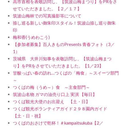
高市首相を表敬訪問し、【筑波山梅まつり】をPRをさ
せていただきました。【２／１７】
筑波山梅林での写真撮影等について
捺し巡る新しい御朱印スタイル！筑波山捺し巡り御朱
印
梅和香(うめわこう)
【参加者募集】百人きものPresents 青春フォト（3／
1）
茨城県 大井川知事を表敬訪問し、【筑波山梅まつ
り】をPRをさせていただきました。【1／23】
甘酸っぱい春の訪れ…つくばの「梅食」～スイーツ部門
～
つくばの梅（うめ～）食 ～主食部門～
筑波山名物 ガマの油売り口上 実演 【毎日】
つくば観光大使のお出迎え 【土・日】
つくば観光ボランティアガイド２９８園内ガイド
【土・日・祝】
つくばのおさけで乾杯！＃kampaitsukuba【2／