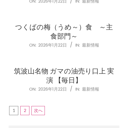
ON:
2026年1月22日
IN:
最新情報
01-
22
つくばの梅（うめ～）食 ～主
食部門～
2026-
ON:
2026年1月22日
IN:
最新情報
01-
22
筑波山名物 ガマの油売り口上 実
演 【毎日】
2026-
ON:
2026年1月22日
IN:
最新情報
01-
22
投
1
2
次へ
稿