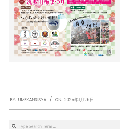
2025-
BY:
UMEKANRISYA
ON:
2025年1月25日
01-
25
Search