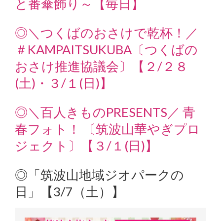
と番傘飾り～【毎日】
◎＼つくばのおさけで乾杯！／
＃KAMPAITSUKUBA〔つくばの
おさけ推進協議会〕【２/２８
(土)・３/１(日)】
◎＼百人きものPRESENTS／ 青
春フォト！ 〔筑波山華やぎプロ
ジェクト〕【３/１(日)】
◎
「筑波山地域ジオパークの
日」
【3/7（土）】