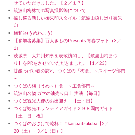
せていただきました。【２／１７】
筑波山梅林での写真撮影等について
捺し巡る新しい御朱印スタイル！筑波山捺し巡り御朱
印
梅和香(うめわこう)
【参加者募集】百人きものPresents 青春フォト（3／
1）
茨城県 大井川知事を表敬訪問し、【筑波山梅まつ
り】をPRをさせていただきました。【1／23】
甘酸っぱい春の訪れ…つくばの「梅食」～スイーツ部門
～
つくばの梅（うめ～）食 ～主食部門～
筑波山名物 ガマの油売り口上 実演 【毎日】
つくば観光大使のお出迎え 【土・日】
つくば観光ボランティアガイド２９８園内ガイド
【土・日・祝】
つくばのおさけで乾杯！＃kampaitsukuba【2／
28（土）・3／1（日）】