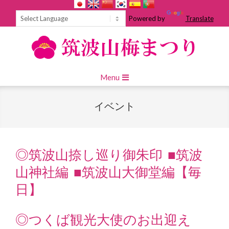
Skip
to
Powered by
Translate
content
Primary
Menu
Navigation
Menu
イベント
◎筑波山捺し巡り御朱印 ■筑波
山神社編 ■筑波山大御堂編【毎
日】
◎つくば観光大使のお出迎え