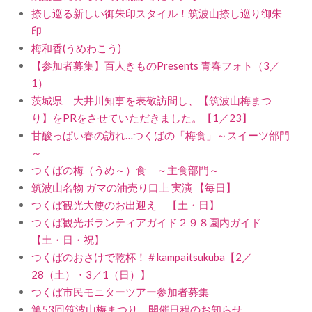
捺し巡る新しい御朱印スタイル！筑波山捺し巡り御朱
印
梅和香(うめわこう)
【参加者募集】百人きものPresents 青春フォト（3／
1）
茨城県 大井川知事を表敬訪問し、【筑波山梅まつ
り】をPRをさせていただきました。【1／23】
甘酸っぱい春の訪れ…つくばの「梅食」～スイーツ部門
～
つくばの梅（うめ～）食 ～主食部門～
筑波山名物 ガマの油売り口上 実演 【毎日】
つくば観光大使のお出迎え 【土・日】
つくば観光ボランティアガイド２９８園内ガイド
【土・日・祝】
つくばのおさけで乾杯！＃kampaitsukuba【2／
28（土）・3／1（日）】
つくば市民モニターツアー参加者募集
第53回筑波山梅まつり 開催日程のお知らせ