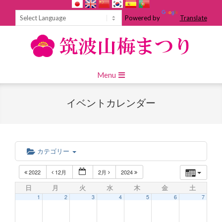
Skip
to
Powered by
Translate
content
Primary
Menu
Navigation
Menu
イベントカレンダー
カテゴリー
2022
12月
2月
2024
日
月
火
水
木
金
土
1
2
3
4
5
6
7