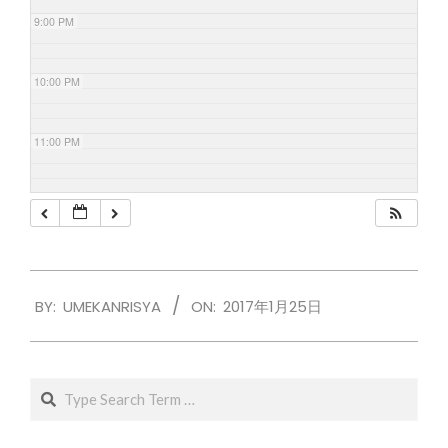
9:00 PM
10:00 PM
11:00 PM
2017-
BY:
UMEKANRISYA
ON:
2017年1月25日
01-
25
Search