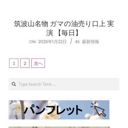
01-
22
筑波山名物 ガマの油売り口上 実
演 【毎日】
2026-
ON:
2026年1月22日
IN:
最新情報
01-
22
投
1
2
次へ
稿
ナ
Search
ビ
ゲ
ー
シ
ョ