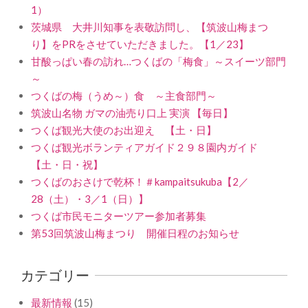
1）
茨城県 大井川知事を表敬訪問し、【筑波山梅まつ
り】をPRをさせていただきました。【1／23】
甘酸っぱい春の訪れ…つくばの「梅食」～スイーツ部門
～
つくばの梅（うめ～）食 ～主食部門～
筑波山名物 ガマの油売り口上 実演 【毎日】
つくば観光大使のお出迎え 【土・日】
つくば観光ボランティアガイド２９８園内ガイド
【土・日・祝】
つくばのおさけで乾杯！＃kampaitsukuba【2／
28（土）・3／1（日）】
つくば市民モニターツアー参加者募集
第53回筑波山梅まつり 開催日程のお知らせ
カテゴリー
最新情報
(15)