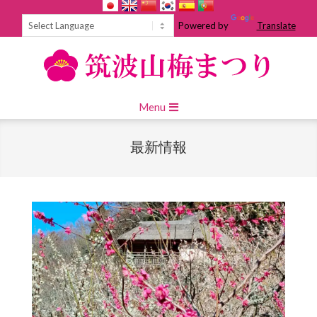
Skip
to
Powered by
Translate
content
Primary
Menu
Navigation
Menu
最新情報