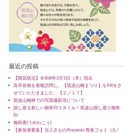
最近の投稿
【開花状況】令和8年3月5日（木）現在
高市首相を表敬訪問し、【筑波山梅まつり】をPRをさ
せていただきました。【２／１７】
筑波山梅林での写真撮影等について
捺し巡る新しい御朱印スタイル！筑波山捺し巡り御朱
印
梅和香(うめわこう)
【参加者募集】百人きものPresents 青春フォト（3／