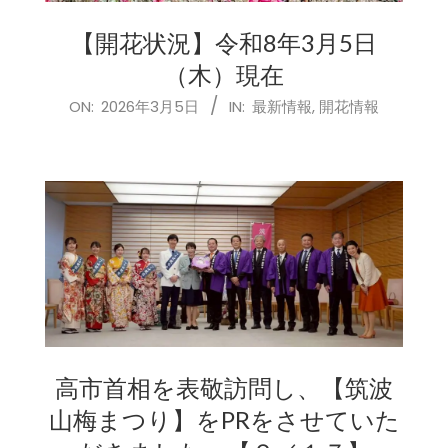
【開花状況】令和8年3月5日
（木）現在
2026-
ON:
2026年3月5日
IN:
最新情報
,
開花情報
03-
05
高市首相を表敬訪問し、【筑波
山梅まつり】をPRをさせていた