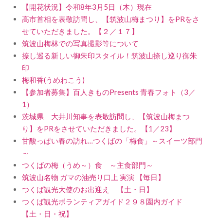
【開花状況】令和8年3月5日（木）現在
高市首相を表敬訪問し、【筑波山梅まつり】をPRをさ
せていただきました。【２／１７】
筑波山梅林での写真撮影等について
捺し巡る新しい御朱印スタイル！筑波山捺し巡り御朱
印
梅和香(うめわこう)
【参加者募集】百人きものPresents 青春フォト（3／
1）
茨城県 大井川知事を表敬訪問し、【筑波山梅まつ
り】をPRをさせていただきました。【1／23】
甘酸っぱい春の訪れ…つくばの「梅食」～スイーツ部門
～
つくばの梅（うめ～）食 ～主食部門～
筑波山名物 ガマの油売り口上 実演 【毎日】
つくば観光大使のお出迎え 【土・日】
つくば観光ボランティアガイド２９８園内ガイド
【土・日・祝】