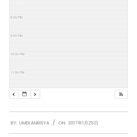
8:00 PM
9:00 PM
10:00 PM
11:00 PM
2017-
BY:
UMEKANRISYA
ON:
2017年1月25日
01-
25