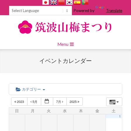
Skip
to
Powered by
Translate
content
Primary
Menu
Navigation
Menu
イベントカレンダー
カテゴリー
2023
5月
7月
2025
日
月
火
水
木
金
土
1