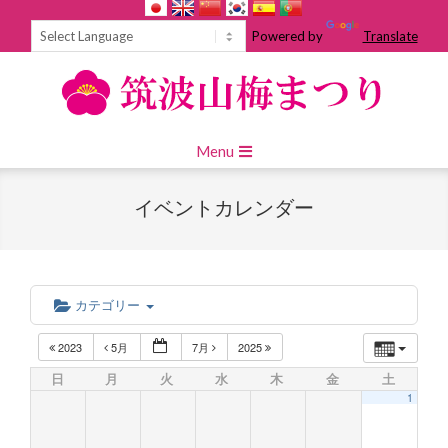
Skip
to
Powered by
Translate
content
Primary
Menu
Navigation
Menu
イベントカレンダー
カテゴリー
2023
5月
7月
2025
日
月
火
水
木
金
土
1