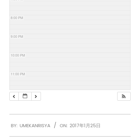
8:00 PM
9:00 PM
10:00 PM
11:00 PM
2017-
BY:
UMEKANRISYA
ON:
2017年1月25日
01-
25