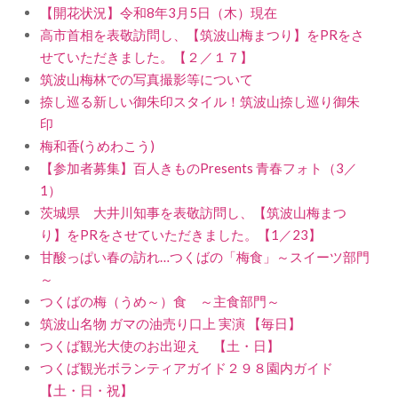
【開花状況】令和8年3月5日（木）現在
高市首相を表敬訪問し、【筑波山梅まつり】をPRをさ
せていただきました。【２／１７】
筑波山梅林での写真撮影等について
捺し巡る新しい御朱印スタイル！筑波山捺し巡り御朱
印
梅和香(うめわこう)
【参加者募集】百人きものPresents 青春フォト（3／
1）
茨城県 大井川知事を表敬訪問し、【筑波山梅まつ
り】をPRをさせていただきました。【1／23】
甘酸っぱい春の訪れ…つくばの「梅食」～スイーツ部門
～
つくばの梅（うめ～）食 ～主食部門～
筑波山名物 ガマの油売り口上 実演 【毎日】
つくば観光大使のお出迎え 【土・日】
つくば観光ボランティアガイド２９８園内ガイド
【土・日・祝】