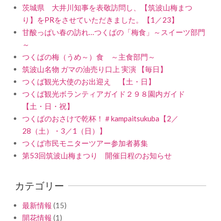
茨城県 大井川知事を表敬訪問し、【筑波山梅まつ
り】をPRをさせていただきました。【1／23】
甘酸っぱい春の訪れ…つくばの「梅食」～スイーツ部門
～
つくばの梅（うめ～）食 ～主食部門～
筑波山名物 ガマの油売り口上 実演 【毎日】
つくば観光大使のお出迎え 【土・日】
つくば観光ボランティアガイド２９８園内ガイド
【土・日・祝】
つくばのおさけで乾杯！＃kampaitsukuba【2／
28（土）・3／1（日）】
つくば市民モニターツアー参加者募集
第53回筑波山梅まつり 開催日程のお知らせ
カテゴリー
最新情報
(15)
開花情報
(1)