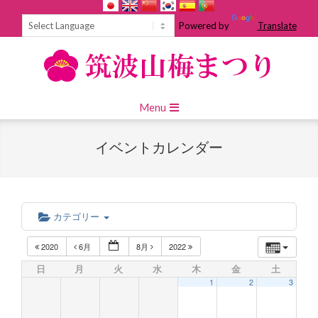
Skip
to
Powered by
Translate
content
Primary
Menu
Navigation
Menu
イベントカレンダー
カテゴリー
2020
6月
8月
2022
日
月
火
水
木
金
土
1
2
3