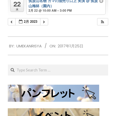
筑波山名物 ガマの油売り口上 実演
@ 筑波
22
山梅林（園内）
水
2月 22 @ 10:00 AM – 3:00 PM
2月 2023
2017-
BY:
UMEKANRISYA
ON:
2017年1月25日
01-
25
Search