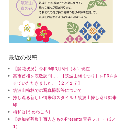
最近の投稿
【開花状況】令和8年3月5日（木）現在
高市首相を表敬訪問し、【筑波山梅まつり】をPRをさ
せていただきました。【２／１７】
筑波山梅林での写真撮影等について
捺し巡る新しい御朱印スタイル！筑波山捺し巡り御朱
印
梅和香(うめわこう)
【参加者募集】百人きものPresents 青春フォト（3／
1）