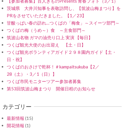
【参加者募集】百人きものPresents 青春フォト（3／1）
茨城県 大井川知事を表敬訪問し、【筑波山梅まつり】を
PRをさせていただきました。【1／23】
甘酸っぱい春の訪れ…つくばの「梅食」～スイーツ部門～
つくばの梅（うめ～）食 ～主食部門～
筑波山名物 ガマの油売り口上 実演 【毎日】
つくば観光大使のお出迎え 【土・日】
つくば観光ボランティアガイド２９８園内ガイド【土・
日・祝】
つくばのおさけで乾杯！＃kampaitsukuba【2／
28（土）・3／1（日）】
つくば市民モニターツアー参加者募集
第53回筑波山梅まつり 開催日程のお知らせ
カテゴリー
最新情報
(15)
開花情報
(1)