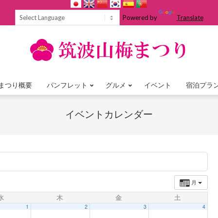
Powered by
Translate
まつり概要
パンフレット
グルメ
イベント
宿泊プラ
Primary
Navigation
イベントカレンダー
Menu
月
水
木
金
土
1
2
3
4