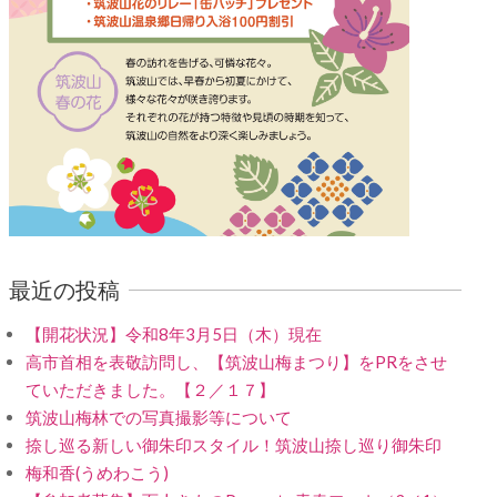
最近の投稿
【開花状況】令和8年3月5日（木）現在
高市首相を表敬訪問し、【筑波山梅まつり】をPRをさせ
ていただきました。【２／１７】
筑波山梅林での写真撮影等について
捺し巡る新しい御朱印スタイル！筑波山捺し巡り御朱印
梅和香(うめわこう)