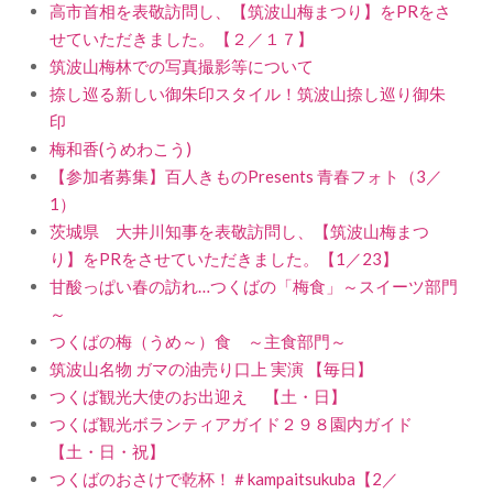
高市首相を表敬訪問し、【筑波山梅まつり】をPRをさ
せていただきました。【２／１７】
筑波山梅林での写真撮影等について
捺し巡る新しい御朱印スタイル！筑波山捺し巡り御朱
印
梅和香(うめわこう)
【参加者募集】百人きものPresents 青春フォト（3／
1）
茨城県 大井川知事を表敬訪問し、【筑波山梅まつ
り】をPRをさせていただきました。【1／23】
甘酸っぱい春の訪れ…つくばの「梅食」～スイーツ部門
～
つくばの梅（うめ～）食 ～主食部門～
筑波山名物 ガマの油売り口上 実演 【毎日】
つくば観光大使のお出迎え 【土・日】
つくば観光ボランティアガイド２９８園内ガイド
【土・日・祝】
つくばのおさけで乾杯！＃kampaitsukuba【2／