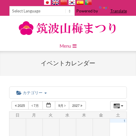
Skip
to
Powered by
Translate
content
Primary
Menu
Navigation
Menu
イベントカレンダー
カテゴリー
2025
7月
9月
2027
日
月
火
水
木
金
土
1