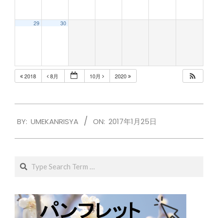
29
30
2018
8月
10月
2020
2017-
BY:
UMEKANRISYA
ON:
2017年1月25日
01-
25
Search