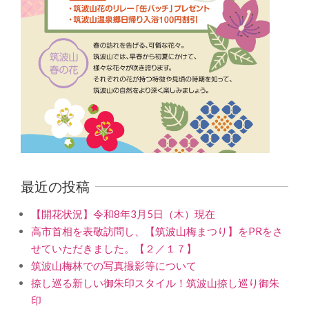
最近の投稿
【開花状況】令和8年3月5日（木）現在
高市首相を表敬訪問し、【筑波山梅まつり】をPRをさ
せていただきました。【２／１７】
筑波山梅林での写真撮影等について
捺し巡る新しい御朱印スタイル！筑波山捺し巡り御朱
印