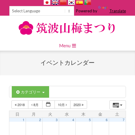
Skip
to
Powered by
Translate
content
Primary
Menu
Navigation
Menu
イベントカレンダー
カテゴリー
2018
8月
10月
2020
日
月
火
水
木
金
土
1
2
3
4
5
6
7