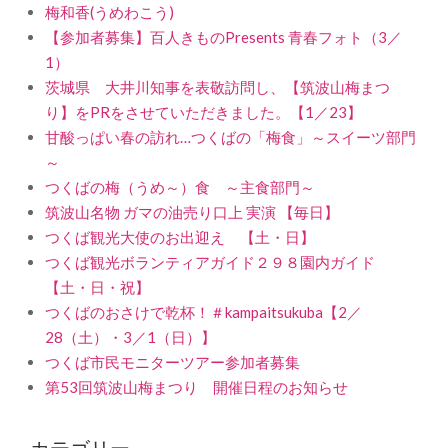
梅和香(うめわこう)
【参加者募集】百人きものPresents 青春フォト（3／
1）
茨城県 大井川知事を表敬訪問し、【筑波山梅まつ
り】をPRをさせていただきました。【1／23】
甘酸っぱい春の訪れ…つくばの「梅食」～スイーツ部門
～
つくばの梅（うめ～）食 ～主食部門～
筑波山名物 ガマの油売り口上 実演 【毎日】
つくば観光大使のお出迎え 【土・日】
つくば観光ボランティアガイド２９８園内ガイド
【土・日・祝】
つくばのおさけで乾杯！＃kampaitsukuba【2／
28（土）・3／1（日）】
つくば市民モニターツアー参加者募集
第53回筑波山梅まつり 開催日程のお知らせ
カテゴリー