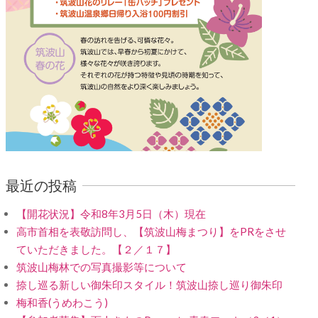
最近の投稿
【開花状況】令和8年3月5日（木）現在
高市首相を表敬訪問し、【筑波山梅まつり】をPRをさせ
ていただきました。【２／１７】
筑波山梅林での写真撮影等について
捺し巡る新しい御朱印スタイル！筑波山捺し巡り御朱印
梅和香(うめわこう)