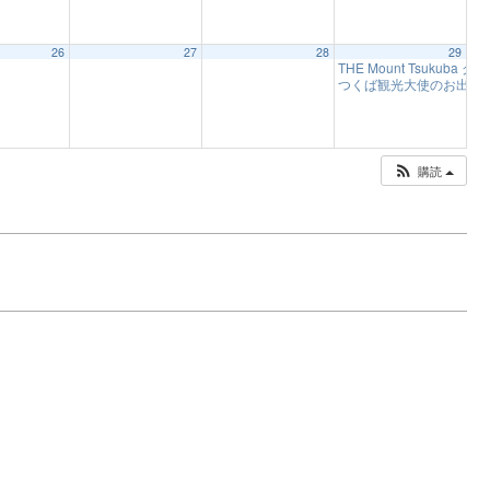
26
27
28
29
THE Mount Tsukub
つくば観光大使のお出迎
購読