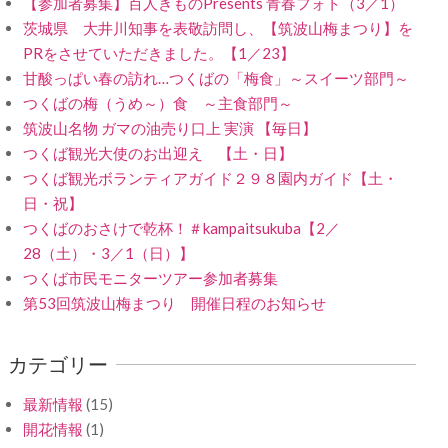
【参加者募集】百人きものPresents 青春フォト（3／1）
茨城県 大井川知事を表敬訪問し、【筑波山梅まつり】を
PRをさせていただきました。【1／23】
甘酸っぱい春の訪れ…つくばの「梅食」～スイーツ部門～
つくばの梅（うめ～）食 ～主食部門～
筑波山名物 ガマの油売り口上 実演 【毎日】
つくば観光大使のお出迎え 【土・日】
つくば観光ボランティアガイド２９８園内ガイド【土・
日・祝】
つくばのおさけで乾杯！＃kampaitsukuba【2／
28（土）・3／1（日）】
つくば市民モニターツアー参加者募集
第53回筑波山梅まつり 開催日程のお知らせ
カテゴリー
最新情報
(15)
開花情報
(1)