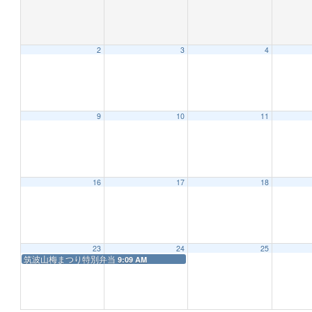
2
3
4
9
10
11
16
17
18
23
24
25
筑波山梅まつり特別弁当
9:09 AM