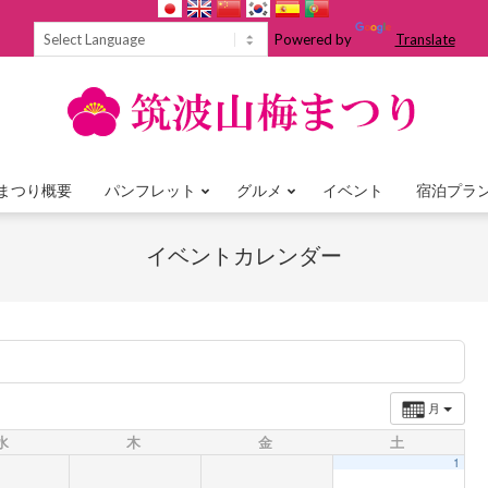
Powered by
Translate
まつり概要
パンフレット
グルメ
イベント
宿泊プラ
Primary
Navigation
イベントカレンダー
Menu
月
水
木
金
土
1