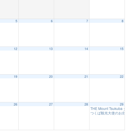
5
6
7
8
12
13
14
15
19
20
21
22
26
27
28
29
THE Mount Tsukub
つくば観光大使のお出迎