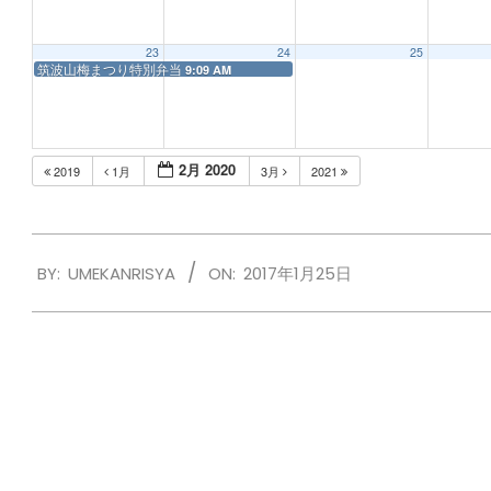
23
24
25
筑波山梅まつり特別弁当
9:09 AM
2月 2020
2019
1月
3月
2021
2017-
BY:
UMEKANRISYA
ON:
2017年1月25日
01-
25