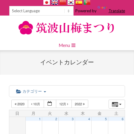
Skip
to
Powered by
Translate
content
Primary
Menu
Navigation
Menu
イベントカレンダー
カテゴリー
2020
10月
12月
2022
日
月
火
水
木
金
土
1
2
3
4
5
6