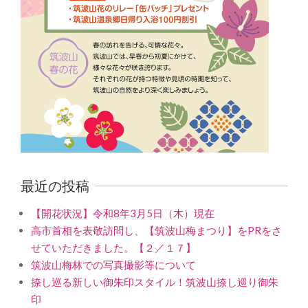
最近の投稿
【開花状況】令和8年3月5日（木）現在
高市首相を表敬訪問し、【筑波山梅まつり】をPRをさ
せていただきました。【２／１７】
筑波山梅林での写真撮影等について
捺し巡る新しい御朱印スタイル！筑波山捺し巡り御朱
印