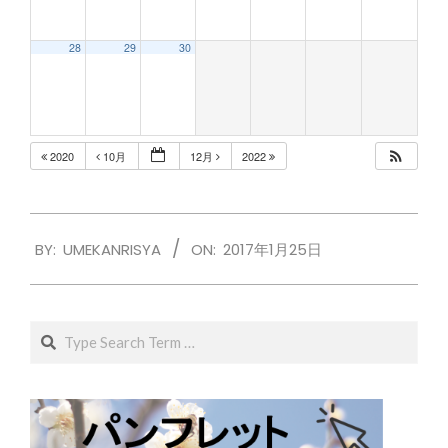
28
29
30
2020
10月
12月
2022
2017-
BY:
UMEKANRISYA
ON:
2017年1月25日
01-
25
Search