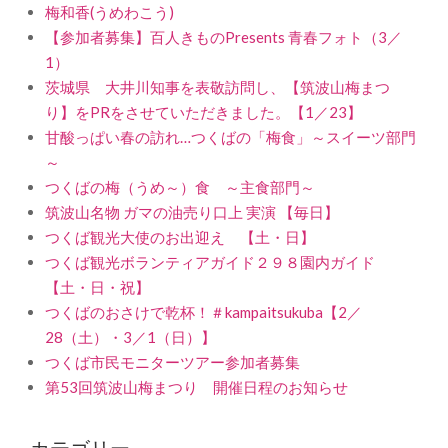
梅和香(うめわこう)
【参加者募集】百人きものPresents 青春フォト（3／
1）
茨城県 大井川知事を表敬訪問し、【筑波山梅まつ
り】をPRをさせていただきました。【1／23】
甘酸っぱい春の訪れ…つくばの「梅食」～スイーツ部門
～
つくばの梅（うめ～）食 ～主食部門～
筑波山名物 ガマの油売り口上 実演 【毎日】
つくば観光大使のお出迎え 【土・日】
つくば観光ボランティアガイド２９８園内ガイド
【土・日・祝】
つくばのおさけで乾杯！＃kampaitsukuba【2／
28（土）・3／1（日）】
つくば市民モニターツアー参加者募集
第53回筑波山梅まつり 開催日程のお知らせ
カテゴリー