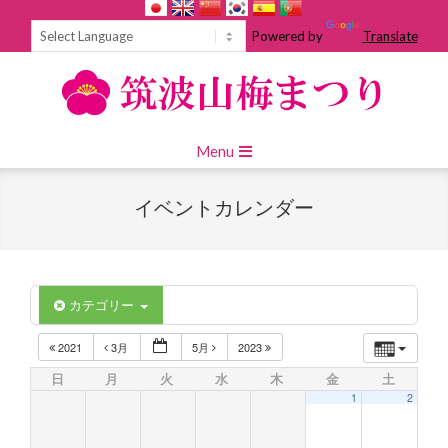
Skip
to
Powered by
Translate
content
Primary
Menu
Navigation
Menu
イベントカレンダー
カテゴリー
2021
3月
5月
2023
日
月
火
水
木
金
土
1
2