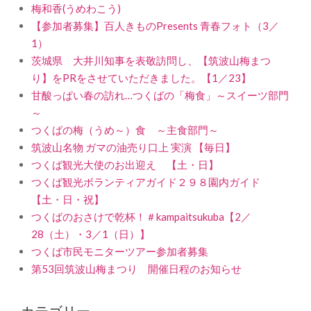
梅和香(うめわこう)
【参加者募集】百人きものPresents 青春フォト（3／
1）
茨城県 大井川知事を表敬訪問し、【筑波山梅まつ
り】をPRをさせていただきました。【1／23】
甘酸っぱい春の訪れ…つくばの「梅食」～スイーツ部門
～
つくばの梅（うめ～）食 ～主食部門～
筑波山名物 ガマの油売り口上 実演 【毎日】
つくば観光大使のお出迎え 【土・日】
つくば観光ボランティアガイド２９８園内ガイド
【土・日・祝】
つくばのおさけで乾杯！＃kampaitsukuba【2／
28（土）・3／1（日）】
つくば市民モニターツアー参加者募集
第53回筑波山梅まつり 開催日程のお知らせ
カテゴリー