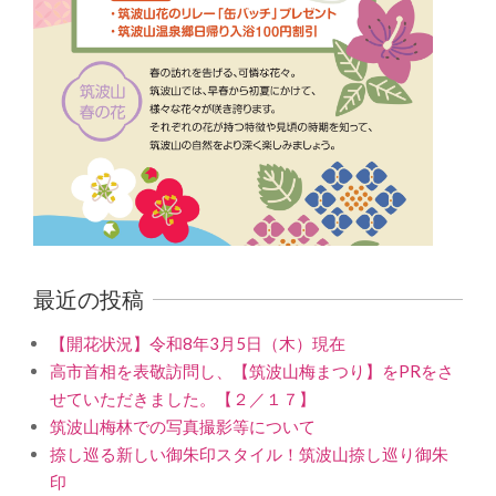
最近の投稿
【開花状況】令和8年3月5日（木）現在
高市首相を表敬訪問し、【筑波山梅まつり】をPRをさ
せていただきました。【２／１７】
筑波山梅林での写真撮影等について
捺し巡る新しい御朱印スタイル！筑波山捺し巡り御朱
印