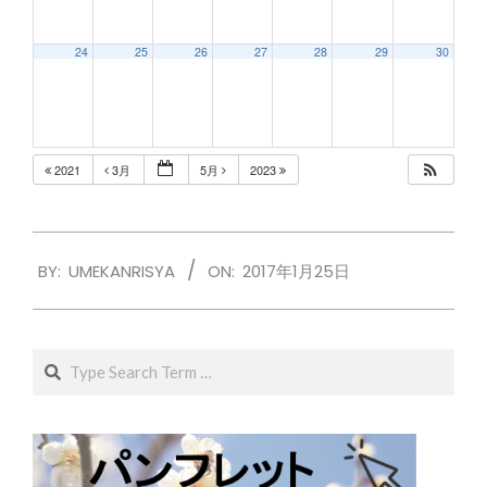
24
25
26
27
28
29
30
2021
3月
5月
2023
2017-
BY:
UMEKANRISYA
ON:
2017年1月25日
01-
25
Search