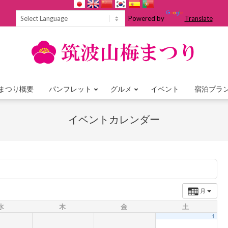
Powered by
Translate
まつり概要
パンフレット
グルメ
イベント
宿泊プラ
Primary
Navigation
イベントカレンダー
Menu
月
水
木
金
土
1