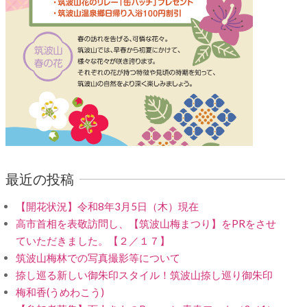
最近の投稿
【開花状況】令和8年3月5日（木）現在
高市首相を表敬訪問し、【筑波山梅まつり】をPRをさせ
ていただきました。【２／１７】
筑波山梅林での写真撮影等について
捺し巡る新しい御朱印スタイル！筑波山捺し巡り御朱印
梅和香(うめわこう)