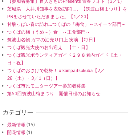
【参加者募集】百人きものPresents 青春フォト（3／1）
茨城県 大井川知事を表敬訪問し、【筑波山梅まつり】を
PRをさせていただきました。【1／23】
甘酸っぱい春の訪れ…つくばの「梅食」～スイーツ部門～
つくばの梅（うめ～）食 ～主食部門～
筑波山名物 ガマの油売り口上 実演 【毎日】
つくば観光大使のお出迎え 【土・日】
つくば観光ボランティアガイド２９８園内ガイド【土・
日・祝】
つくばのおさけで乾杯！＃kampaitsukuba【2／
28（土）・3／1（日）】
つくば市民モニターツアー参加者募集
第53回筑波山梅まつり 開催日程のお知らせ
カテゴリー
最新情報
(15)
開花情報
(1)