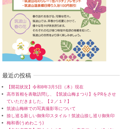
最近の投稿
【開花状況】令和8年3月5日（木）現在
高市首相を表敬訪問し、【筑波山梅まつり】をPRをさせ
ていただきました。【２／１７】
筑波山梅林での写真撮影等について
捺し巡る新しい御朱印スタイル！筑波山捺し巡り御朱印
梅和香(うめわこう)