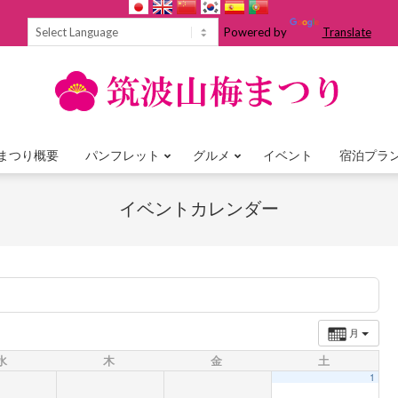
Powered by
Translate
まつり概要
パンフレット
グルメ
イベント
宿泊プラ
Primary
Navigation
イベントカレンダー
Menu
月
水
木
金
土
1