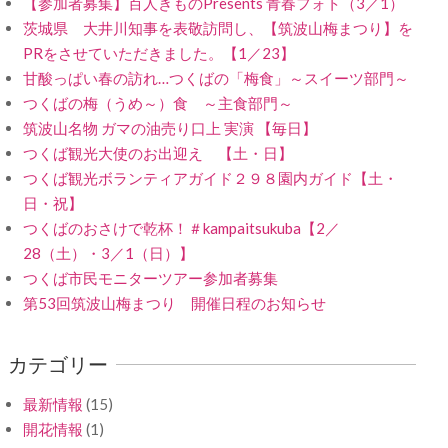
【参加者募集】百人きものPresents 青春フォト（3／1）
茨城県 大井川知事を表敬訪問し、【筑波山梅まつり】を
PRをさせていただきました。【1／23】
甘酸っぱい春の訪れ…つくばの「梅食」～スイーツ部門～
つくばの梅（うめ～）食 ～主食部門～
筑波山名物 ガマの油売り口上 実演 【毎日】
つくば観光大使のお出迎え 【土・日】
つくば観光ボランティアガイド２９８園内ガイド【土・
日・祝】
つくばのおさけで乾杯！＃kampaitsukuba【2／
28（土）・3／1（日）】
つくば市民モニターツアー参加者募集
第53回筑波山梅まつり 開催日程のお知らせ
カテゴリー
最新情報
(15)
開花情報
(1)