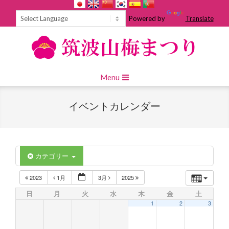
Skip
to
Powered by
Translate
content
Primary
Menu
Navigation
Menu
イベントカレンダー
カテゴリー
2023
1月
3月
2025
日
月
火
水
木
金
土
1
2
3