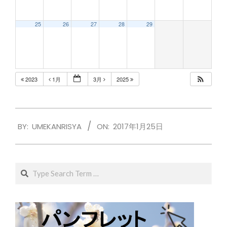
25
26
27
28
29
2023
1月
3月
2025
2017-
BY:
UMEKANRISYA
ON:
2017年1月25日
01-
25
Search