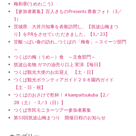
梅和香(うめわこう)
【参加者募集】百人きものPresents 青春フォト（3／
1）
茨城県 大井川知事を表敬訪問し、【筑波山梅まつ
り】をPRをさせていただきました。【1／23】
甘酸っぱい春の訪れ…つくばの「梅食」～スイーツ部門
～
つくばの梅（うめ～）食 ～主食部門～
筑波山名物 ガマの油売り口上 実演 【毎日】
つくば観光大使のお出迎え 【土・日】
つくば観光ボランティアガイド２９８園内ガイド
【土・日・祝】
つくばのおさけで乾杯！＃kampaitsukuba【2／
28（土）・3／1（日）】
つくば市民モニターツアー参加者募集
第53回筑波山梅まつり 開催日程のお知らせ
カテゴリー