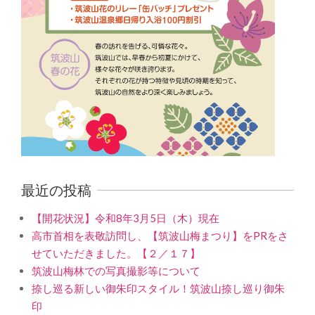
最近の投稿
【開花状況】令和8年3月5日（木）現在
高市首相を表敬訪問し、【筑波山梅まつり】をPRをさ
せていただきました。【２／１７】
筑波山梅林での写真撮影等について
捺し巡る新しい御朱印スタイル！筑波山捺し巡り御朱
印