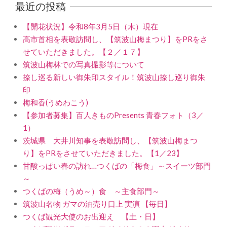
最近の投稿
【開花状況】令和8年3月5日（木）現在
高市首相を表敬訪問し、【筑波山梅まつり】をPRをさ
せていただきました。【２／１７】
筑波山梅林での写真撮影等について
捺し巡る新しい御朱印スタイル！筑波山捺し巡り御朱
印
梅和香(うめわこう)
【参加者募集】百人きものPresents 青春フォト（3／
1）
茨城県 大井川知事を表敬訪問し、【筑波山梅まつ
り】をPRをさせていただきました。【1／23】
甘酸っぱい春の訪れ…つくばの「梅食」～スイーツ部門
～
つくばの梅（うめ～）食 ～主食部門～
筑波山名物 ガマの油売り口上 実演 【毎日】
つくば観光大使のお出迎え 【土・日】