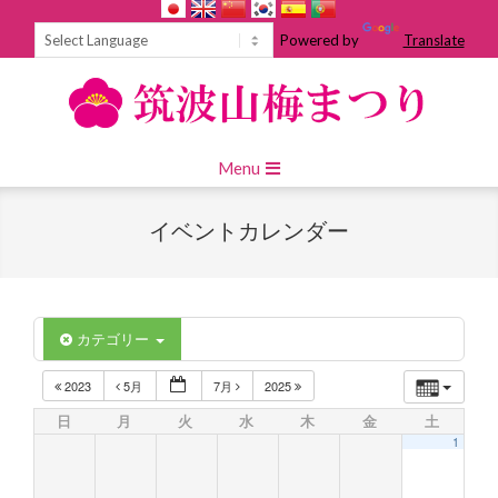
Skip
to
Powered by
Translate
content
Primary
Menu
Navigation
Menu
イベントカレンダー
カテゴリー
2023
5月
7月
2025
日
月
火
水
木
金
土
1