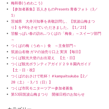
梅和香(うめわこう)
【参加者募集】百人きものPresents 青春フォト（3／
1）
茨城県 大井川知事を表敬訪問し、【筑波山梅まつ
り】をPRをさせていただきました。【1／23】
甘酸っぱい春の訪れ…つくばの「梅食」～スイーツ部門
～
つくばの梅（うめ～）食 ～主食部門～
筑波山名物 ガマの油売り口上 実演 【毎日】
つくば観光大使のお出迎え 【土・日】
つくば観光ボランティアガイド２９８園内ガイド
【土・日・祝】
つくばのおさけで乾杯！＃kampaitsukuba【2／
28（土）・3／1（日）】
つくば市民モニターツアー参加者募集
第53回筑波山梅まつり 開催日程のお知らせ
カテゴリー