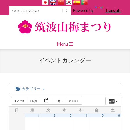
Skip
to
Powered by
Translate
content
Primary
Menu
Navigation
Menu
イベントカレンダー
カテゴリー
2023
6月
8月
2025
日
月
火
水
木
金
土
1
2
3
4
5
6