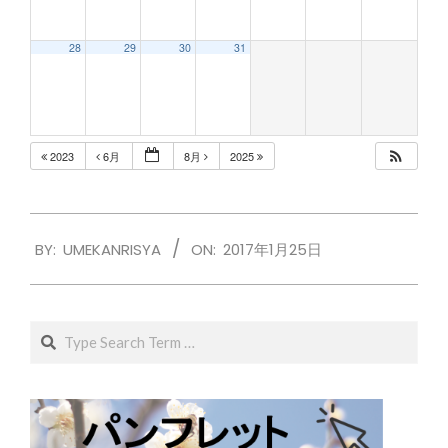
28
29
30
31
2023
6月
8月
2025
2017-
BY:
UMEKANRISYA
ON:
2017年1月25日
01-
25
Search