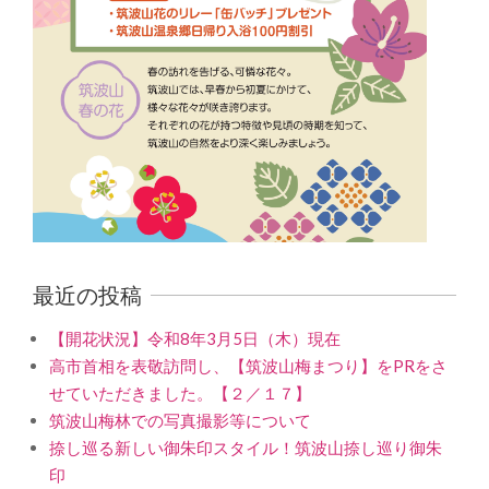
最近の投稿
【開花状況】令和8年3月5日（木）現在
高市首相を表敬訪問し、【筑波山梅まつり】をPRをさ
せていただきました。【２／１７】
筑波山梅林での写真撮影等について
捺し巡る新しい御朱印スタイル！筑波山捺し巡り御朱
印