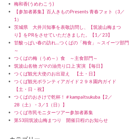
梅和香(うめわこう)
【参加者募集】百人きものPresents 青春フォト（3／
1）
茨城県 大井川知事を表敬訪問し、【筑波山梅まつ
り】をPRをさせていただきました。【1／23】
甘酸っぱい春の訪れ…つくばの「梅食」～スイーツ部門
～
つくばの梅（うめ～）食 ～主食部門～
筑波山名物 ガマの油売り口上 実演 【毎日】
つくば観光大使のお出迎え 【土・日】
つくば観光ボランティアガイド２９８園内ガイド
【土・日・祝】
つくばのおさけで乾杯！＃kampaitsukuba【2／
28（土）・3／1（日）】
つくば市民モニターツアー参加者募集
第53回筑波山梅まつり 開催日程のお知らせ
カテゴリー