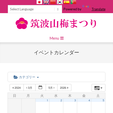
Skip
to
Powered by
Translate
content
Primary
Menu
Navigation
Menu
イベントカレンダー
カテゴリー
2024
3月
5月
2026
日
月
火
水
木
金
土
1
2
3
4
5