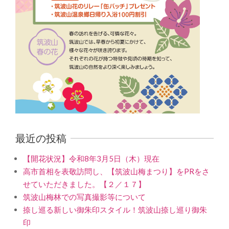
最近の投稿
【開花状況】令和8年3月5日（木）現在
高市首相を表敬訪問し、【筑波山梅まつり】をPRをさ
せていただきました。【２／１７】
筑波山梅林での写真撮影等について
捺し巡る新しい御朱印スタイル！筑波山捺し巡り御朱
印