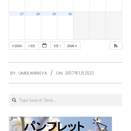
27
28
29
30
2024
3月
5月
2026
2017-
BY:
UMEKANRISYA
ON:
2017年1月25日
01-
25
Search