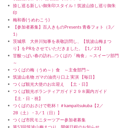
捺し巡る新しい御朱印スタイル！筑波山捺し巡り御朱
印
梅和香(うめわこう)
【参加者募集】百人きものPresents 青春フォト（3／
1）
茨城県 大井川知事を表敬訪問し、【筑波山梅まつ
り】をPRをさせていただきました。【1／23】
甘酸っぱい春の訪れ…つくばの「梅食」～スイーツ部門
～
つくばの梅（うめ～）食 ～主食部門～
筑波山名物 ガマの油売り口上 実演 【毎日】
つくば観光大使のお出迎え 【土・日】
つくば観光ボランティアガイド２９８園内ガイド
【土・日・祝】
つくばのおさけで乾杯！＃kampaitsukuba【2／
28（土）・3／1（日）】
つくば市民モニターツアー参加者募集
第53回筑波山梅まつり 開催日程のお知らせ