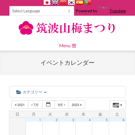
Skip
to
Powered by
Translate
content
Primary
Menu
Navigation
Menu
イベントカレンダー
カテゴリー
2021
7月
9月
2023
日
月
火
水
木
金
土
1
2
3
4
5
6