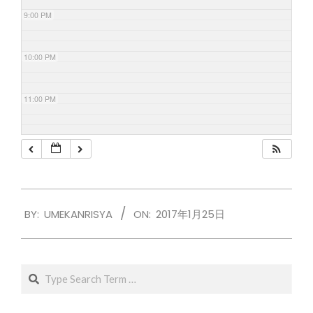
9:00 PM
10:00 PM
11:00 PM
2017-
BY:
UMEKANRISYA
ON:
2017年1月25日
01-
25
Search