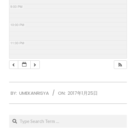
9:00 PM
10:00 PM
11:00 PM
2017-
BY:
UMEKANRISYA
ON:
2017年1月25日
01-
25
Search