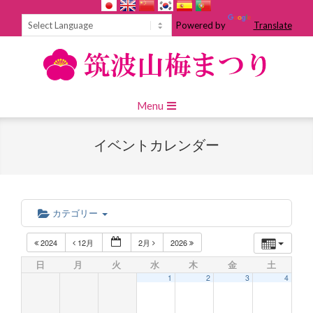
Skip
to
Powered by
Translate
content
Primary
Menu
Navigation
Menu
イベントカレンダー
カテゴリー
2024
12月
2月
2026
日
月
火
水
木
金
土
1
2
3
4