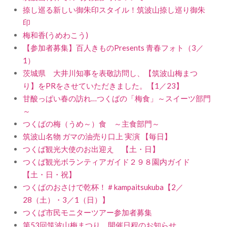
捺し巡る新しい御朱印スタイル！筑波山捺し巡り御朱
印
梅和香(うめわこう)
【参加者募集】百人きものPresents 青春フォト（3／
1）
茨城県 大井川知事を表敬訪問し、【筑波山梅まつ
り】をPRをさせていただきました。【1／23】
甘酸っぱい春の訪れ…つくばの「梅食」～スイーツ部門
～
つくばの梅（うめ～）食 ～主食部門～
筑波山名物 ガマの油売り口上 実演 【毎日】
つくば観光大使のお出迎え 【土・日】
つくば観光ボランティアガイド２９８園内ガイド
【土・日・祝】
つくばのおさけで乾杯！＃kampaitsukuba【2／
28（土）・3／1（日）】
つくば市民モニターツアー参加者募集
第53回筑波山梅まつり 開催日程のお知らせ