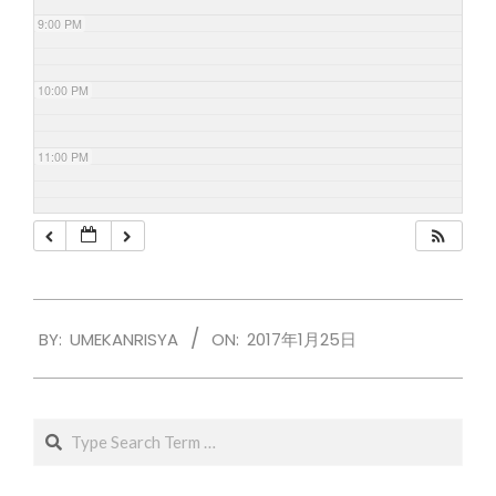
9:00 PM
10:00 PM
11:00 PM
2017-
BY:
UMEKANRISYA
ON:
2017年1月25日
01-
25
Search