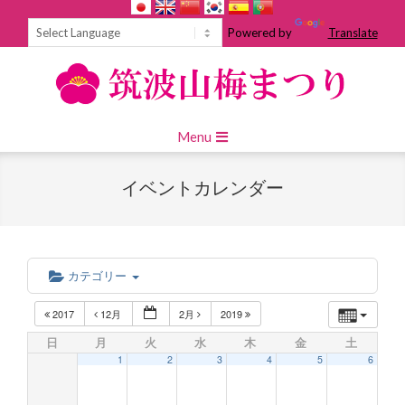
Skip
to
Powered by
Translate
content
Primary
Menu
Navigation
Menu
イベントカレンダー
カテゴリー
2017
12月
2月
2019
日
月
火
水
木
金
土
1
2
3
4
5
6