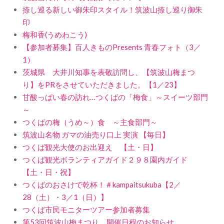
捺し巡る新しい御朱印スタイル！筑波山捺し巡り御朱
印
梅和香(うめわこう)
【参加者募集】百人きものPresents 青春フォト（3／
1）
茨城県 大井川知事を表敬訪問し、【筑波山梅まつ
り】をPRをさせていただきました。【1／23】
甘酸っぱい春の訪れ…つくばの「梅食」～スイーツ部門
～
つくばの梅（うめ～）食 ～主食部門～
筑波山名物 ガマの油売り口上 実演 【毎日】
つくば観光大使のお出迎え 【土・日】
つくば観光ボランティアガイド２９８園内ガイド
【土・日・祝】
つくばのおさけで乾杯！＃kampaitsukuba【2／
28（土）・3／1（日）】
つくば市民モニターツアー参加者募集
第53回筑波山梅まつり 開催日程のお知らせ