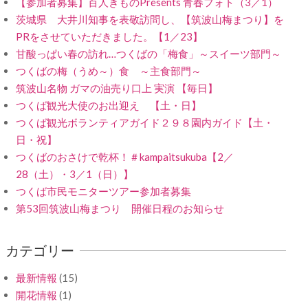
【参加者募集】百人きものPresents 青春フォト（3／1）
茨城県 大井川知事を表敬訪問し、【筑波山梅まつり】を
PRをさせていただきました。【1／23】
甘酸っぱい春の訪れ…つくばの「梅食」～スイーツ部門～
つくばの梅（うめ～）食 ～主食部門～
筑波山名物 ガマの油売り口上 実演 【毎日】
つくば観光大使のお出迎え 【土・日】
つくば観光ボランティアガイド２９８園内ガイド【土・
日・祝】
つくばのおさけで乾杯！＃kampaitsukuba【2／
28（土）・3／1（日）】
つくば市民モニターツアー参加者募集
第53回筑波山梅まつり 開催日程のお知らせ
カテゴリー
最新情報
(15)
開花情報
(1)