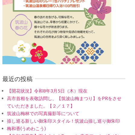
最近の投稿
【開花状況】令和8年3月5日（木）現在
高市首相を表敬訪問し、【筑波山梅まつり】をPRをさせ
ていただきました。【２／１７】
筑波山梅林での写真撮影等について
捺し巡る新しい御朱印スタイル！筑波山捺し巡り御朱印
梅和香(うめわこう)