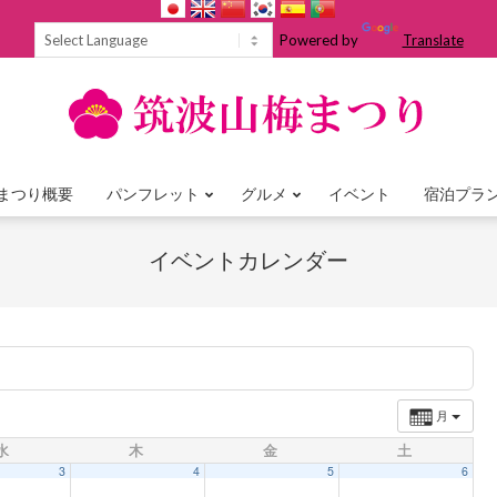
Powered by
Translate
まつり概要
パンフレット
グルメ
イベント
宿泊プラ
Primary
Navigation
イベントカレンダー
Menu
月
水
木
金
土
3
4
5
6