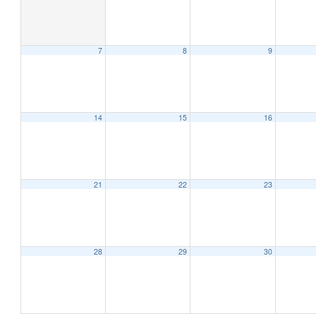
7
8
9
12:00 AM
1:00 AM
14
15
16
2:00 AM
21
22
23
3:00 AM
4:00 AM
28
29
30
5:00 AM