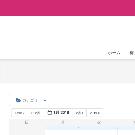
Skip
to
content
ホーム
梅
カテゴリー
1月 2018
2017
12月
2月
2019
日
月
火
1
2