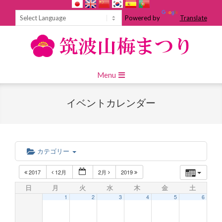
Skip
to
Powered by
Translate
content
Primary
Menu
Navigation
Menu
イベントカレンダー
カテゴリー
2017
12月
2月
2019
日
月
火
水
木
金
土
1
2
3
4
5
6