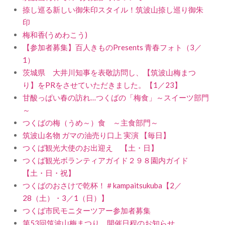
捺し巡る新しい御朱印スタイル！筑波山捺し巡り御朱
印
梅和香(うめわこう)
【参加者募集】百人きものPresents 青春フォト（3／
1）
茨城県 大井川知事を表敬訪問し、【筑波山梅まつ
り】をPRをさせていただきました。【1／23】
甘酸っぱい春の訪れ…つくばの「梅食」～スイーツ部門
～
つくばの梅（うめ～）食 ～主食部門～
筑波山名物 ガマの油売り口上 実演 【毎日】
つくば観光大使のお出迎え 【土・日】
つくば観光ボランティアガイド２９８園内ガイド
【土・日・祝】
つくばのおさけで乾杯！＃kampaitsukuba【2／
28（土）・3／1（日）】
つくば市民モニターツアー参加者募集
第53回筑波山梅まつり 開催日程のお知らせ