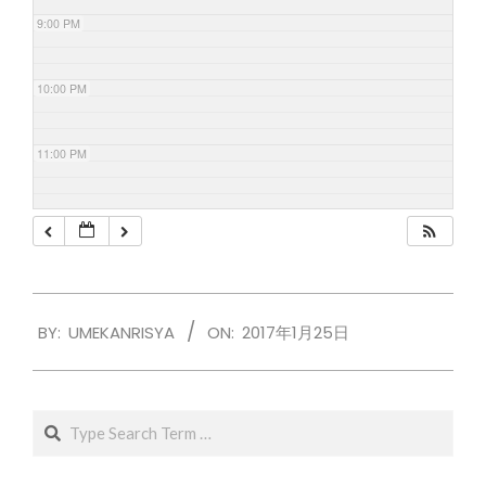
9:00 PM
10:00 PM
11:00 PM
2017-
BY:
UMEKANRISYA
ON:
2017年1月25日
01-
25
Search