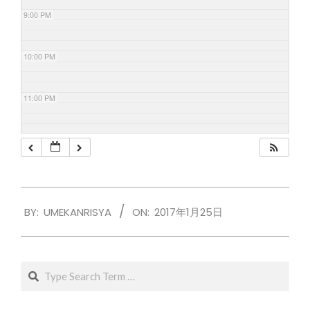
9:00 PM
10:00 PM
11:00 PM
2017-
BY:
UMEKANRISYA
ON:
2017年1月25日
01-
25
Search