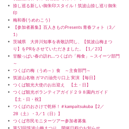
捺し巡る新しい御朱印スタイル！筑波山捺し巡り御朱
印
梅和香(うめわこう)
【参加者募集】百人きものPresents 青春フォト（3／
1）
茨城県 大井川知事を表敬訪問し、【筑波山梅まつ
り】をPRをさせていただきました。【1／23】
甘酸っぱい春の訪れ…つくばの「梅食」～スイーツ部門
～
つくばの梅（うめ～）食 ～主食部門～
筑波山名物 ガマの油売り口上 実演 【毎日】
つくば観光大使のお出迎え 【土・日】
つくば観光ボランティアガイド２９８園内ガイド
【土・日・祝】
つくばのおさけで乾杯！＃kampaitsukuba【2／
28（土）・3／1（日）】
つくば市民モニターツアー参加者募集
第53回筑波山梅まつり 開催日程のお知らせ