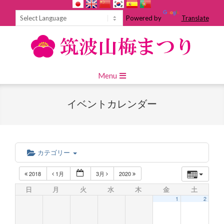
Skip
to
Powered by
Translate
content
Primary
Menu
Navigation
Menu
イベントカレンダー
カテゴリー
2018
1月
3月
2020
日
月
火
水
木
金
土
1
2