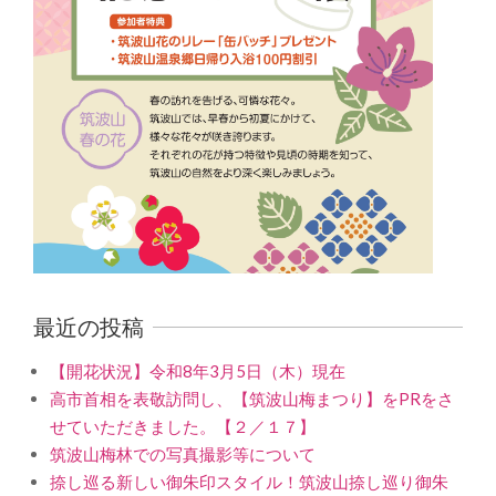
最近の投稿
【開花状況】令和8年3月5日（木）現在
高市首相を表敬訪問し、【筑波山梅まつり】をPRをさ
せていただきました。【２／１７】
筑波山梅林での写真撮影等について
捺し巡る新しい御朱印スタイル！筑波山捺し巡り御朱