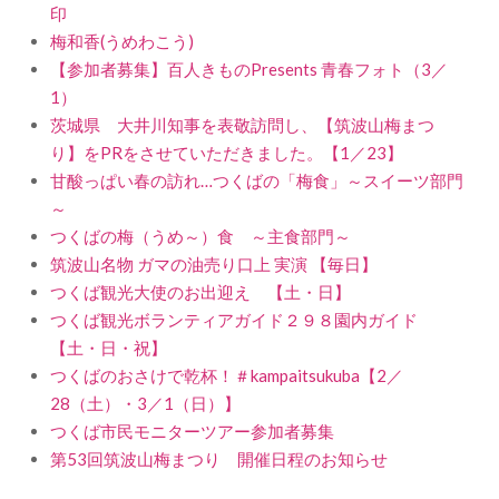
印
梅和香(うめわこう)
【参加者募集】百人きものPresents 青春フォト（3／
1）
茨城県 大井川知事を表敬訪問し、【筑波山梅まつ
り】をPRをさせていただきました。【1／23】
甘酸っぱい春の訪れ…つくばの「梅食」～スイーツ部門
～
つくばの梅（うめ～）食 ～主食部門～
筑波山名物 ガマの油売り口上 実演 【毎日】
つくば観光大使のお出迎え 【土・日】
つくば観光ボランティアガイド２９８園内ガイド
【土・日・祝】
つくばのおさけで乾杯！＃kampaitsukuba【2／
28（土）・3／1（日）】
つくば市民モニターツアー参加者募集
第53回筑波山梅まつり 開催日程のお知らせ