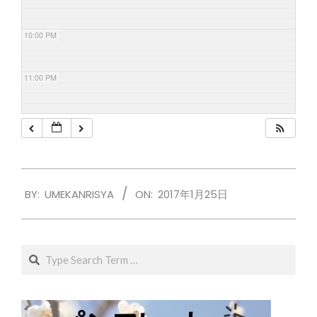
10:00 PM
11:00 PM
2017-
BY:
UMEKANRISYA
ON:
2017年1月25日
01-
25
Search