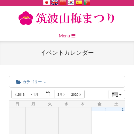
Skip
to
content
Primary
Menu
Navigation
Menu
イベントカレンダー
カテゴリー
2018
1月
3月
2020
日
月
火
水
木
金
土
1
2