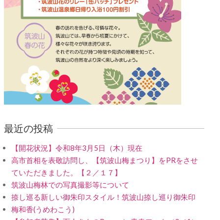
最近の投稿
【開花状況】令和8年3月5日（木）現在
高市首相を表敬訪問し、【筑波山梅まつり】をPRをさせ
ていただきました。【２／１７】
筑波山梅林での写真撮影等について
捺し巡る新しい御朱印スタイル！筑波山捺し巡り御朱印
梅和香(うめわこう)