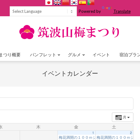
Powered by
Translate
まつり概要
パンフレット
グルメ
イベント
宿泊プラ
Primary
Navigation
イベントカレンダー
Menu
月
水
木
金
土
1
2
梅花満開の１００ｍジップスライド体験！！【
梅花満開の１００ｍジッ