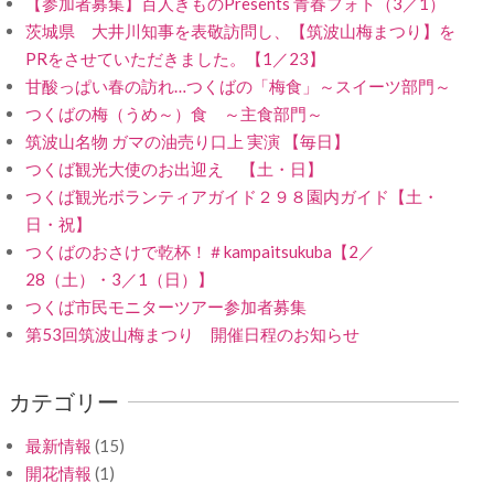
【参加者募集】百人きものPresents 青春フォト（3／1）
茨城県 大井川知事を表敬訪問し、【筑波山梅まつり】を
PRをさせていただきました。【1／23】
甘酸っぱい春の訪れ…つくばの「梅食」～スイーツ部門～
つくばの梅（うめ～）食 ～主食部門～
筑波山名物 ガマの油売り口上 実演 【毎日】
つくば観光大使のお出迎え 【土・日】
つくば観光ボランティアガイド２９８園内ガイド【土・
日・祝】
つくばのおさけで乾杯！＃kampaitsukuba【2／
28（土）・3／1（日）】
つくば市民モニターツアー参加者募集
第53回筑波山梅まつり 開催日程のお知らせ
カテゴリー
最新情報
(15)
開花情報
(1)