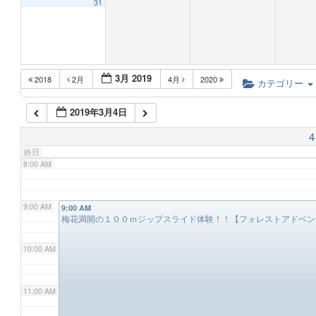
31
5:00 AM
3月 2019
2018
2月
4月
2020
6:00 AM
カテゴリー
2019年3月4日
7:00 AM
4
終日
8:00 AM
9:00 AM
9:00 AM
梅花満開の１００ｍジップスライド体験！！【フォレストアドベ
10:00 AM
11:00 AM