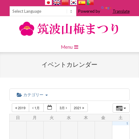
Skip
to
Powered by
Translate
content
Primary
Menu
Navigation
Menu
イベントカレンダー
カテゴリー
2019
1月
3月
2021
日
月
火
水
木
金
土
1