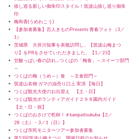
捺し巡る新しい御朱印スタイル！筑波山捺し巡り御朱
印
梅和香(うめわこう)
【参加者募集】百人きものPresents 青春フォト（3／
1）
茨城県 大井川知事を表敬訪問し、【筑波山梅まつ
り】をPRをさせていただきました。【1／23】
甘酸っぱい春の訪れ…つくばの「梅食」～スイーツ部門
～
つくばの梅（うめ～）食 ～主食部門～
筑波山名物 ガマの油売り口上 実演 【毎日】
つくば観光大使のお出迎え 【土・日】
つくば観光ボランティアガイド２９８園内ガイド
【土・日・祝】
つくばのおさけで乾杯！＃kampaitsukuba【2／
28（土）・3／1（日）】
つくば市民モニターツアー参加者募集
第53回筑波山梅まつり 開催日程のお知らせ