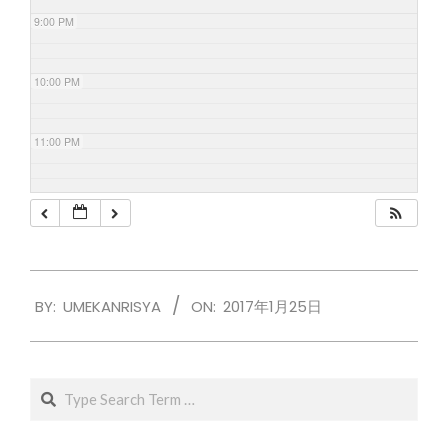
9:00 PM
10:00 PM
11:00 PM
2017-
BY:
UMEKANRISYA
ON:
2017年1月25日
01-
25
Search