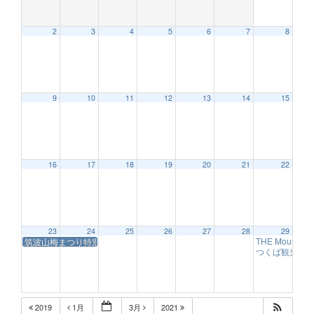
2
3
4
5
6
7
8
12:00 AM
9
10
11
12
13
14
15
1:00 AM
2:00 AM
16
17
18
19
20
21
22
3:00 AM
23
24
25
26
27
28
29
THE Mount
筑波山梅まつり特別弁当
4:00 AM
9:09 AM
つくば観光大
5:00 AM
2019
1月
3月
2021